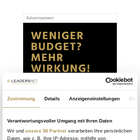
Advertisement
Zustimmung
Details
Anzeigeneinstellungen
Über
Verantwortungsvoller Umgang mit Ihren Daten
Wir und
unsere 58 Partner
verarbeiten Ihre persönlichen
Daten, wie z. B. Ihre IP-Adresse, mithilfe von