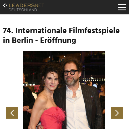
Zum
Inhalt
Zur
Fußzeilen-
Navigation
74. Internationale Filmfestspiele
Zur
in Berlin - Eröffnung
Hauptnavigation