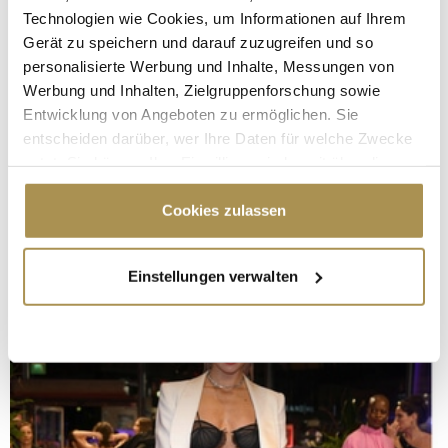
Technologien wie Cookies, um Informationen auf Ihrem
Gerät zu speichern und darauf zuzugreifen und so
personalisierte Werbung und Inhalte, Messungen von
Werbung und Inhalten, Zielgruppenforschung sowie
Entwicklung von Angeboten zu ermöglichen. Sie
entscheiden darüber, wer Ihre Daten für welche Zwecke
nutzt. Sie können Ihre Einwilligung jederzeit über die
Cookie-Erklärung oder durch Klicken auf das Privacy
Trigger Symbol ändern oder widerrufen
Cookies zulassen
Wenn Sie es erlauben, würden wir auch gerne:
Einstellungen verwalten
Informationen über Ihre geografische Lage
erfassen, welche bis auf einige Meter genau sein
können
Ihr Gerät durch aktives Scannen nach
bestimmten Merkmalen (Fingerprinting) identifizieren
Erfahren Sie mehr darüber, wie Ihre persönlichen Daten
verarbeitet werden, und legen Sie Ihre Präferenzen im