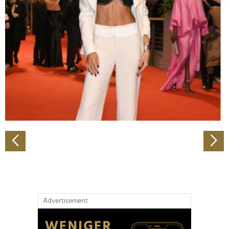
Abschnitt Einzelheiten
fest.
Wir verwenden Cookies, um Inhalte und Anzeigen zu
personalisieren, Funktionen für soziale Medien anbieten
zu können und die Zugriffe auf unsere Website zu
analysieren. Außerdem geben wir Informationen zu Ihrer
Verwendung unserer Website an unsere Partner für
soziale Medien, Werbung und Analysen weiter. Unsere
Partner führen diese Informationen möglicherweise mit
weiteren Daten zusammen, die Sie ihnen bereitgestellt
haben oder die sie im Rahmen Ihrer Nutzung der Dienste
gesammelt haben.
Advertisement