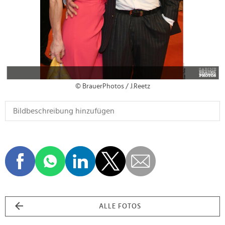
© BrauerPhotos / J.Reetz
ALLE FOTOS