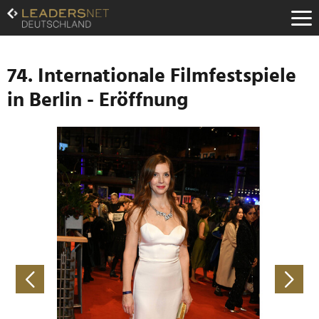
Zum
Inhalt
Zur
Fußzeilen-
Navigation
74. Internationale Filmfestspiele
Zur
in Berlin - Eröffnung
Hauptnavigation