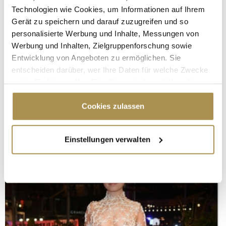
Technologien wie Cookies, um Informationen auf Ihrem
Gerät zu speichern und darauf zuzugreifen und so
personalisierte Werbung und Inhalte, Messungen von
Werbung und Inhalten, Zielgruppenforschung sowie
Entwicklung von Angeboten zu ermöglichen. Sie
entscheiden darüber, wer Ihre Daten für welche Zwecke
nutzt. Sie können Ihre Einwilligung jederzeit über die
Cookie-Erklärung oder durch Klicken auf das Privacy
Trigger Symbol ändern oder widerrufen
Cookies zulassen
Wenn Sie es erlauben, würden wir auch gerne:
Einstellungen verwalten
Informationen über Ihre geografische Lage
erfassen, welche bis auf einige Meter genau sein
können
Ihr Gerät durch aktives Scannen nach
bestimmten Merkmalen (Fingerprinting) identifizieren
Erfahren Sie mehr darüber, wie Ihre persönlichen Daten
verarbeitet werden, und legen Sie Ihre Präferenzen im