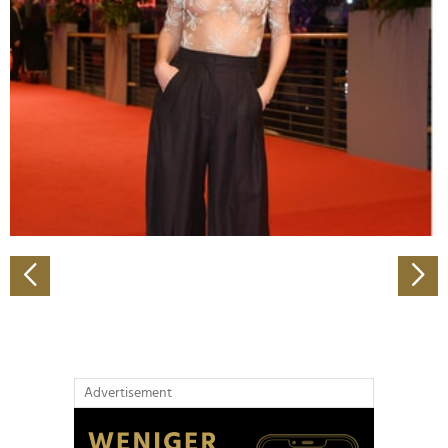
Abschnitt Einzelheiten
fest.
Wir verwenden Cookies, um Inhalte und Anzeigen zu
personalisieren, Funktionen für soziale Medien anbieten
zu können und die Zugriffe auf unsere Website zu
analysieren. Außerdem geben wir Informationen zu Ihrer
Verwendung unserer Website an unsere Partner für
soziale Medien, Werbung und Analysen weiter. Unsere
Partner führen diese Informationen möglicherweise mit
weiteren Daten zusammen, die Sie ihnen bereitgestellt
haben oder die sie im Rahmen Ihrer Nutzung der Dienste
gesammelt haben.
Advertisement