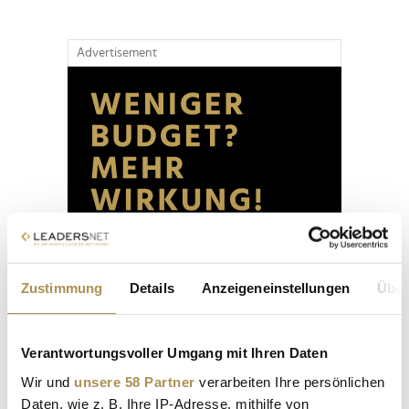
Advertisement
Zustimmung
Details
Anzeigeneinstellungen
Über
Verantwortungsvoller Umgang mit Ihren Daten
Wir und
unsere 58 Partner
verarbeiten Ihre persönlichen
Daten, wie z. B. Ihre IP-Adresse, mithilfe von