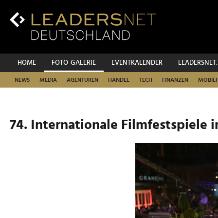
Zum
Inhalt
Zur
Fußzeilen-
Navigation
Zur
HOME
FOTO-GALERIE
EVENTKALENDER
LEADERSNET
Hauptnavigation
NEWS
MEDIA
AGENTUREN
HANDEL
TECH
FINANZEN
MOBILI
74. Internationale Filmfestspiele i