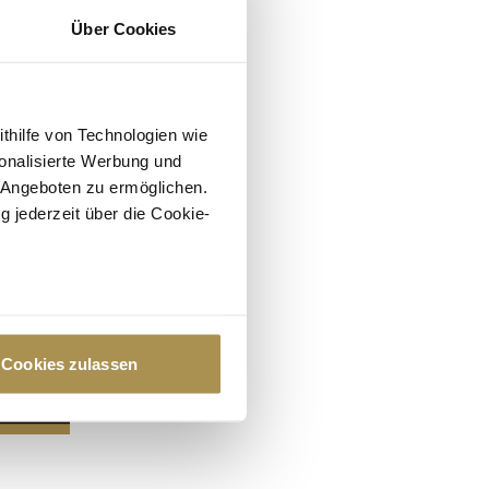
Über Cookies
ithilfe von Technologien wie
onalisierte Werbung und
 Angeboten zu ermöglichen.
g jederzeit über die Cookie-
au sein können
zieren
Cookies zulassen
hre Präferenzen im
Abschnitt
 Medien anbieten zu können
hrer Verwendung unserer