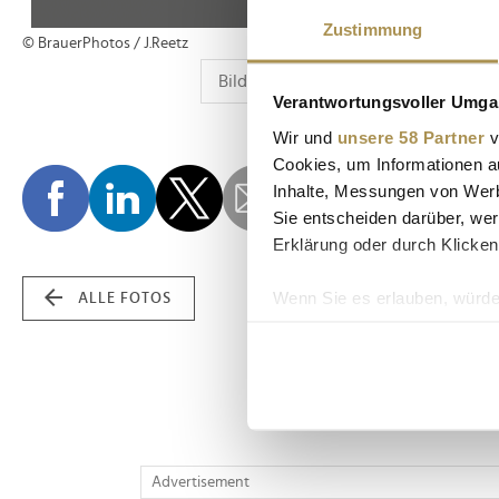
Zustimmung
© BrauerPhotos / J.Reetz
Verantwortungsvoller Umgan
Wir und
unsere 58 Partner
v
Cookies, um Informationen a
Inhalte, Messungen von Werb
Sie entscheiden darüber, wer
Erklärung oder durch Klicken
Wenn Sie es erlauben, würde
ALLE FOTOS
Informationen über Ih
Ihr Gerät durch aktiv
Erfahren Sie mehr darüber, w
Einzelheiten
fest.
Wir verwenden Cookies, um I
Advertisement
und die Zugriffe auf unsere 