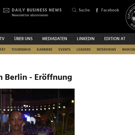
DAILY BUSINESS NEWS
Suche
Facebook
Newsletter abonnieren
.TV
ÜBER UNS
MEDIADATEN
LINKEDIN
EDITION AT
SUCHEN
TÄT
TOURISMUS
KARRIERE
EVENTS
LEADERS
INTERVIEWS
IMMOBI
n Berlin - Eröffnung