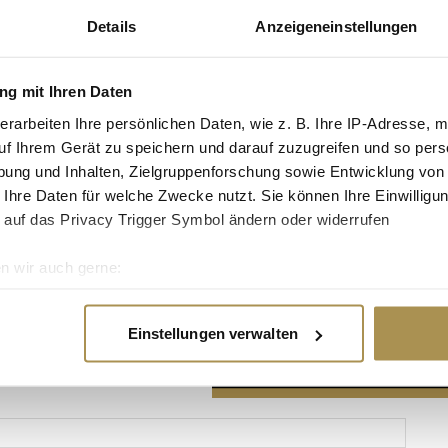
Details
Anzeigeneinstellungen
g mit Ihren Daten
erarbeiten Ihre persönlichen Daten, wie z. B. Ihre IP-Adresse, m
Advertisement
uf Ihrem Gerät zu speichern und darauf zuzugreifen und so pers
ung und Inhalten, Zielgruppenforschung sowie Entwicklung von
 Ihre Daten für welche Zwecke nutzt. Sie können Ihre Einwilligun
 auf das Privacy Trigger Symbol ändern oder widerrufen
n wir auch gerne:
re geografische Lage erfassen, welche bis auf einige Meter gen
es Scannen nach bestimmten Merkmalen (Fingerprinting) identifi
Einstellungen verwalten
ie Ihre persönlichen Daten verarbeitet werden, und legen Sie I
nhalte und Anzeigen zu personalisieren, Funktionen für soziale
Website zu analysieren. Außerdem geben wir Informationen zu I