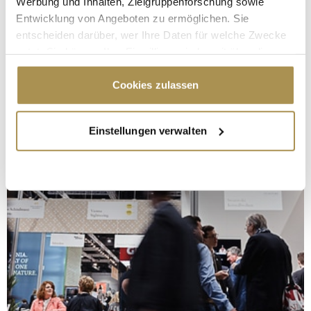
Werbung und Inhalten, Zielgruppenforschung sowie
Entwicklung von Angeboten zu ermöglichen. Sie
entscheiden darüber, wer Ihre Daten für welche Zwecke
nutzt. Sie können Ihre Einwilligung jederzeit über die
Cookie-Erklärung oder durch Klicken auf das Privacy
Trigger Symbol ändern oder widerrufen
Cookies zulassen
Wenn Sie es erlauben, würden wir auch gerne:
Einstellungen verwalten
Informationen über Ihre geografische Lage
erfassen, welche bis auf einige Meter genau sein
können
Ihr Gerät durch aktives Scannen nach
bestimmten Merkmalen (Fingerprinting) identifizieren
Erfahren Sie mehr darüber, wie Ihre persönlichen Daten
verarbeitet werden, und legen Sie Ihre Präferenzen im
Abschnitt Einzelheiten
fest.
Wir verwenden Cookies, um Inhalte und Anzeigen zu
personalisieren, Funktionen für soziale Medien anbieten