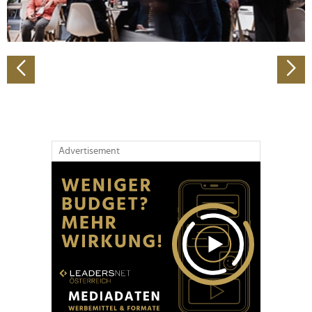
zu können und die Zugriffe auf unsere Website zu
analysieren. Außerdem geben wir Informationen zu Ihrer
Verwendung unserer Website an unsere Partner für
soziale Medien, Werbung und Analysen weiter. Unsere
Partner führen diese Informationen möglicherweise mit
weiteren Daten zusammen, die Sie ihnen bereitgestellt
haben oder die sie im Rahmen Ihrer Nutzung der Dienste
gesammelt haben.
Advertisement