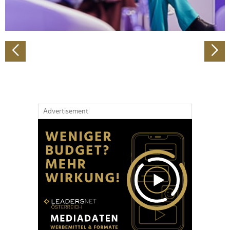
zu können und die Zugriffe auf unsere Website zu
analysieren. Außerdem geben wir Informationen zu Ihrer
Verwendung unserer Website an unsere Partner für
soziale Medien, Werbung und Analysen weiter. Unsere
Partner führen diese Informationen möglicherweise mit
weiteren Daten zusammen, die Sie ihnen bereitgestellt
haben oder die sie im Rahmen Ihrer Nutzung der Dienste
gesammelt haben.
Advertisement