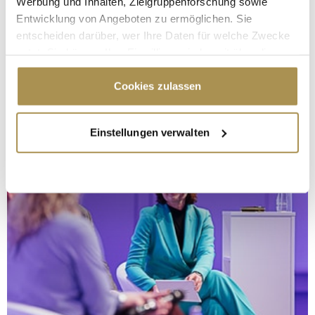
Werbung und Inhalten, Zielgruppenforschung sowie
Entwicklung von Angeboten zu ermöglichen. Sie
entscheiden darüber, wer Ihre Daten für welche Zwecke
nutzt. Sie können Ihre Einwilligung jederzeit über die
Cookie-Erklärung oder durch Klicken auf das Privacy
Trigger Symbol ändern oder widerrufen
Cookies zulassen
Wenn Sie es erlauben, würden wir auch gerne:
Einstellungen verwalten
Informationen über Ihre geografische Lage
erfassen, welche bis auf einige Meter genau sein
können
Ihr Gerät durch aktives Scannen nach
bestimmten Merkmalen (Fingerprinting) identifizieren
Erfahren Sie mehr darüber, wie Ihre persönlichen Daten
verarbeitet werden, und legen Sie Ihre Präferenzen im
Abschnitt Einzelheiten
fest.
Wir verwenden Cookies, um Inhalte und Anzeigen zu
personalisieren, Funktionen für soziale Medien anbieten