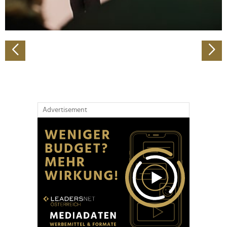
zu können und die Zugriffe auf unsere Website zu
analysieren. Außerdem geben wir Informationen zu Ihrer
Verwendung unserer Website an unsere Partner für
soziale Medien, Werbung und Analysen weiter. Unsere
Partner führen diese Informationen möglicherweise mit
weiteren Daten zusammen, die Sie ihnen bereitgestellt
haben oder die sie im Rahmen Ihrer Nutzung der Dienste
gesammelt haben.
Advertisement