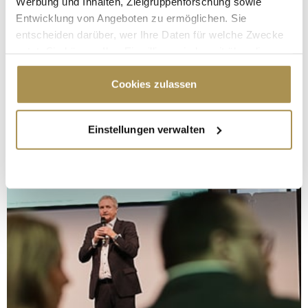
Werbung und Inhalten, Zielgruppenforschung sowie
Entwicklung von Angeboten zu ermöglichen. Sie
entscheiden darüber, wer Ihre Daten für welche Zwecke
nutzt. Sie können Ihre Einwilligung jederzeit über die
Cookie-Erklärung oder durch Klicken auf das Privacy
Trigger Symbol ändern oder widerrufen
Cookies zulassen
Wenn Sie es erlauben, würden wir auch gerne:
Einstellungen verwalten
Informationen über Ihre geografische Lage
erfassen, welche bis auf einige Meter genau sein
können
Ihr Gerät durch aktives Scannen nach
bestimmten Merkmalen (Fingerprinting) identifizieren
Erfahren Sie mehr darüber, wie Ihre persönlichen Daten
verarbeitet werden, und legen Sie Ihre Präferenzen im
Abschnitt Einzelheiten
fest.
Wir verwenden Cookies, um Inhalte und Anzeigen zu
personalisieren, Funktionen für soziale Medien anbieten