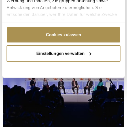
Werbung und Inhalten, Zielgruppenforschung sowie
Entwicklung von Angeboten zu ermöglichen. Sie
entscheiden darüber, wer Ihre Daten für welche Zwecke
nutzt. Sie können Ihre Einwilligung jederzeit über die
Cookie-Erklärung oder durch Klicken auf das Privacy
Trigger Symbol ändern oder widerrufen
Cookies zulassen
Wenn Sie es erlauben, würden wir auch gerne:
Einstellungen verwalten
Informationen über Ihre geografische Lage
erfassen, welche bis auf einige Meter genau sein
können
Ihr Gerät durch aktives Scannen nach
bestimmten Merkmalen (Fingerprinting) identifizieren
Erfahren Sie mehr darüber, wie Ihre persönlichen Daten
verarbeitet werden, und legen Sie Ihre Präferenzen im
Abschnitt Einzelheiten
fest.
Wir verwenden Cookies, um Inhalte und Anzeigen zu
personalisieren, Funktionen für soziale Medien anbieten