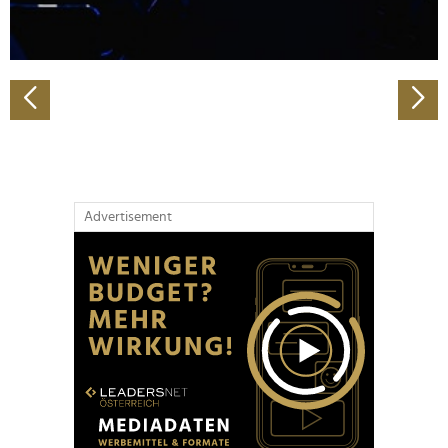
zu können und die Zugriffe auf unsere Website zu
analysieren. Außerdem geben wir Informationen zu Ihrer
Verwendung unserer Website an unsere Partner für
soziale Medien, Werbung und Analysen weiter. Unsere
Partner führen diese Informationen möglicherweise mit
weiteren Daten zusammen, die Sie ihnen bereitgestellt
haben oder die sie im Rahmen Ihrer Nutzung der Dienste
gesammelt haben.
Advertisement