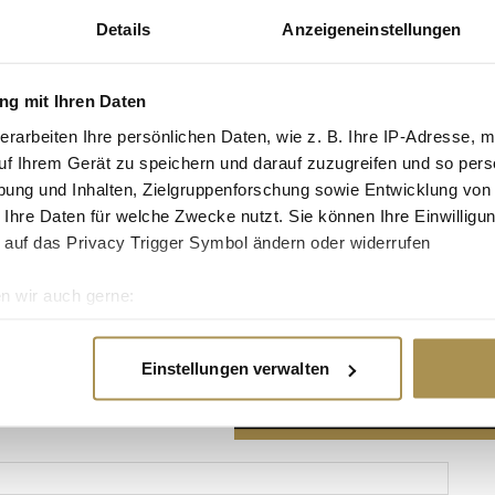
Details
Anzeigeneinstellungen
g mit Ihren Daten
erarbeiten Ihre persönlichen Daten, wie z. B. Ihre IP-Adresse, m
Advertisement
uf Ihrem Gerät zu speichern und darauf zuzugreifen und so pers
ung und Inhalten, Zielgruppenforschung sowie Entwicklung von
 Ihre Daten für welche Zwecke nutzt. Sie können Ihre Einwilligun
 auf das Privacy Trigger Symbol ändern oder widerrufen
n wir auch gerne:
re geografische Lage erfassen, welche bis auf einige Meter gen
es Scannen nach bestimmten Merkmalen (Fingerprinting) identifi
Einstellungen verwalten
ie Ihre persönlichen Daten verarbeitet werden, und legen Sie I
nhalte und Anzeigen zu personalisieren, Funktionen für soziale
Website zu analysieren. Außerdem geben wir Informationen zu I