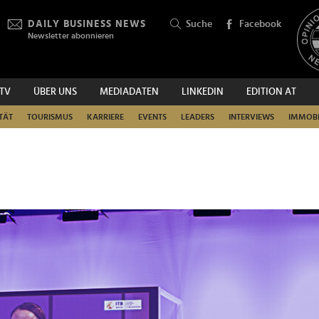
DAILY BUSINESS NEWS
Suche
Facebook
Newsletter abonnieren
.TV
ÜBER UNS
MEDIADATEN
LINKEDIN
EDITION AT
SUCHEN
TÄT
TOURISMUS
KARRIERE
EVENTS
LEADERS
INTERVIEWS
IMMOBI