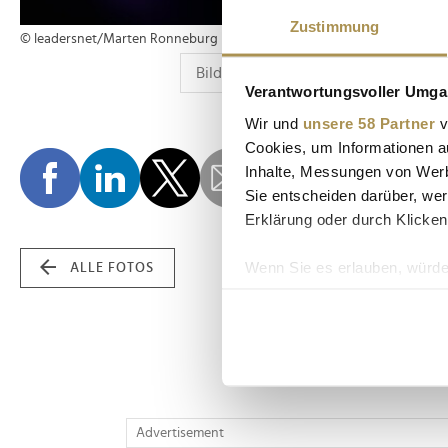
Zustimmung
© leadersnet/Marten Ronneburg
Verantwortungsvoller Umgan
Wir und
unsere 58 Partner
v
Cookies, um Informationen a
Inhalte, Messungen von Werb
Sie entscheiden darüber, wer
Erklärung oder durch Klicken
Wenn Sie es erlauben, würde
ALLE FOTOS
Informationen über Ih
Ihr Gerät durch aktiv
Erfahren Sie mehr darüber, w
Einzelheiten
fest.
Wir verwenden Cookies, um I
Advertisement
und die Zugriffe auf unsere 