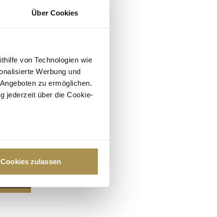
Über Cookies
ithilfe von Technologien wie
onalisierte Werbung und
 Angeboten zu ermöglichen.
g jederzeit über die Cookie-
au sein können
zieren
Cookies zulassen
hre Präferenzen im
Abschnitt
 Medien anbieten zu können
hrer Verwendung unserer