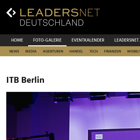
Zum
Inhalt
Zur
Fußzeilen-
Navigation
Zur
HOME
FOTO-GALERIE
EVENTKALENDER
LEADERSNET
Hauptnavigation
NEWS
MEDIA
AGENTUREN
HANDEL
TECH
FINANZEN
MOBILI
ITB Berlin