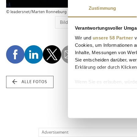
Zustimmung
© leadersnet/Marten Ronneburg
Verantwortungsvoller Umgan
Wir und
unsere 58 Partner
v
Cookies, um Informationen a
Inhalte, Messungen von Werb
Sie entscheiden darüber, wer
Erklärung oder durch Klicken
Wenn Sie es erlauben, würde
ALLE FOTOS
Informationen über Ih
Ihr Gerät durch aktiv
Erfahren Sie mehr darüber, w
Einzelheiten
fest.
Wir verwenden Cookies, um I
Advertisement
und die Zugriffe auf unsere 