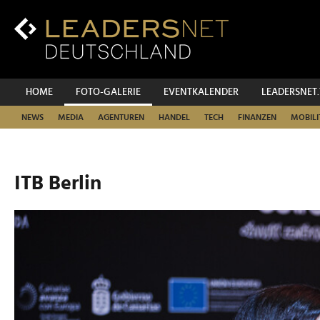
Zum
Inhalt
Zur
Fußzeilen-
Navigation
Zur
HOME
FOTO-GALERIE
EVENTKALENDER
LEADERSNET
Hauptnavigation
NEWS
MEDIA
AGENTUREN
HANDEL
TECH
FINANZEN
MOBILI
ITB Berlin