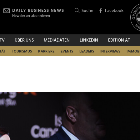
DAILY BUSINESS NEWS
Suche
Facebook
Newsletter abonnieren
.TV
ÜBER UNS
MEDIADATEN
LINKEDIN
EDITION AT
SUCHEN
TÄT
TOURISMUS
KARRIERE
EVENTS
LEADERS
INTERVIEWS
IMMOBI