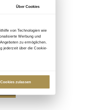
Über Cookies
ithilfe von Technologien wie
onalisierte Werbung und
 Angeboten zu ermöglichen.
g jederzeit über die Cookie-
au sein können
zieren
Cookies zulassen
hre Präferenzen im
Abschnitt
 Medien anbieten zu können
hrer Verwendung unserer