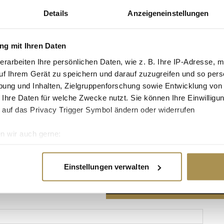
Details
Anzeigeneinstellungen
g mit Ihren Daten
erarbeiten Ihre persönlichen Daten, wie z. B. Ihre IP-Adresse, m
Advertisement
uf Ihrem Gerät zu speichern und darauf zuzugreifen und so pers
ung und Inhalten, Zielgruppenforschung sowie Entwicklung von
 Ihre Daten für welche Zwecke nutzt. Sie können Ihre Einwilligun
 auf das Privacy Trigger Symbol ändern oder widerrufen
n wir auch gerne:
re geografische Lage erfassen, welche bis auf einige Meter gen
es Scannen nach bestimmten Merkmalen (Fingerprinting) identifi
Einstellungen verwalten
ie Ihre persönlichen Daten verarbeitet werden, und legen Sie I
nhalte und Anzeigen zu personalisieren, Funktionen für soziale
Website zu analysieren. Außerdem geben wir Informationen zu I