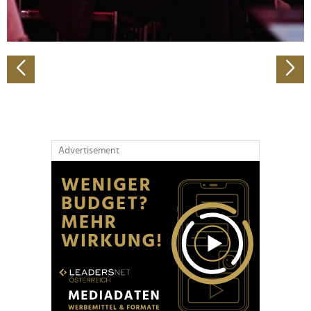
zu können und die Zugriffe auf unsere Website zu
analysieren. Außerdem geben wir Informationen zu Ihrer
Verwendung unserer Website an unsere Partner für
soziale Medien, Werbung und Analysen weiter. Unsere
Partner führen diese Informationen möglicherweise mit
weiteren Daten zusammen, die Sie ihnen bereitgestellt
haben oder die sie im Rahmen Ihrer Nutzung der Dienste
gesammelt haben.
Advertisement