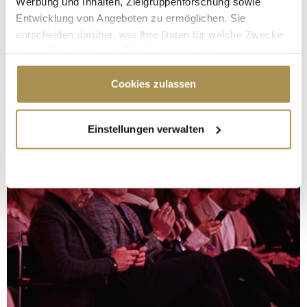
Werbung und Inhalten, Zielgruppenforschung sowie
Entwicklung von Angeboten zu ermöglichen. Sie
entscheiden darüber, wer Ihre Daten für welche Zwecke
nutzt. Sie können Ihre Einwilligung jederzeit über die
Cookie-Erklärung oder durch Klicken auf das Privacy
Trigger Symbol ändern oder widerrufen
Cookies zulassen
Wenn Sie es erlauben, würden wir auch gerne:
Einstellungen verwalten
Informationen über Ihre geografische Lage
erfassen, welche bis auf einige Meter genau sein
können
Ihr Gerät durch aktives Scannen nach
bestimmten Merkmalen (Fingerprinting) identifizieren
Erfahren Sie mehr darüber, wie Ihre persönlichen Daten
verarbeitet werden, und legen Sie Ihre Präferenzen im
Abschnitt Einzelheiten
fest.
Wir verwenden Cookies, um Inhalte und Anzeigen zu
personalisieren, Funktionen für soziale Medien anbieten