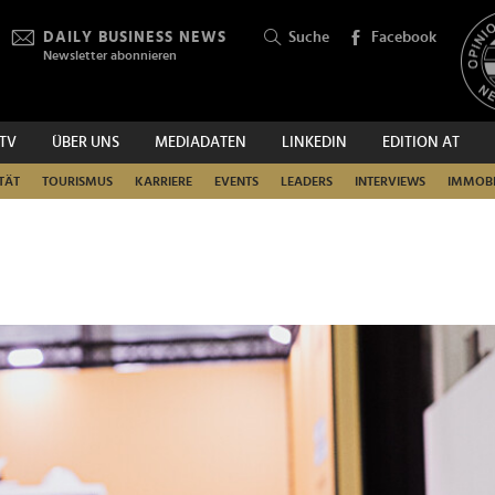
DAILY BUSINESS NEWS
Suche
Facebook
Newsletter abonnieren
.TV
ÜBER UNS
MEDIADATEN
LINKEDIN
EDITION AT
SUCHEN
TÄT
TOURISMUS
KARRIERE
EVENTS
LEADERS
INTERVIEWS
IMMOBI