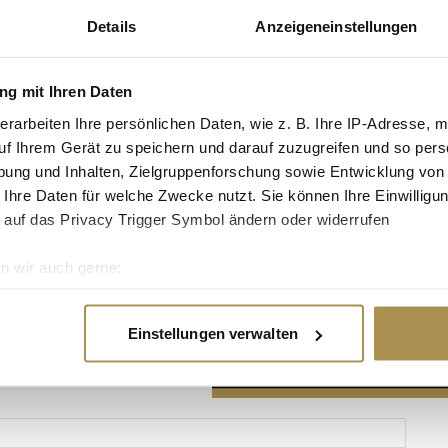
Details
Anzeigeneinstellungen
g mit Ihren Daten
erarbeiten Ihre persönlichen Daten, wie z. B. Ihre IP-Adresse, m
Advertisement
uf Ihrem Gerät zu speichern und darauf zuzugreifen und so pers
ung und Inhalten, Zielgruppenforschung sowie Entwicklung von
 Ihre Daten für welche Zwecke nutzt. Sie können Ihre Einwilligun
 auf das Privacy Trigger Symbol ändern oder widerrufen
n wir auch gerne:
re geografische Lage erfassen, welche bis auf einige Meter gen
es Scannen nach bestimmten Merkmalen (Fingerprinting) identifi
Einstellungen verwalten
ie Ihre persönlichen Daten verarbeitet werden, und legen Sie I
nhalte und Anzeigen zu personalisieren, Funktionen für soziale
Website zu analysieren. Außerdem geben wir Informationen zu I