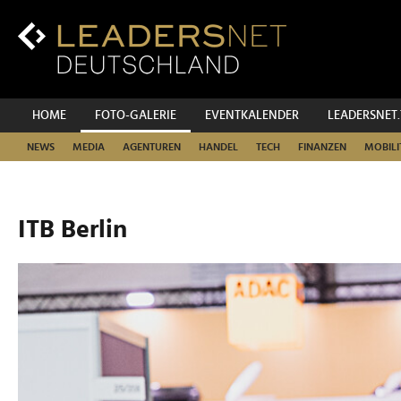
Zum
Inhalt
Zur
Fußzeilen-
Navigation
Zur
HOME
FOTO-GALERIE
EVENTKALENDER
LEADERSNET
Hauptnavigation
NEWS
MEDIA
AGENTUREN
HANDEL
TECH
FINANZEN
MOBILI
ITB Berlin