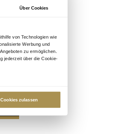
Über Cookies
ithilfe von Technologien wie
onalisierte Werbung und
 Angeboten zu ermöglichen.
g jederzeit über die Cookie-
au sein können
zieren
Cookies zulassen
hre Präferenzen im
Abschnitt
 Medien anbieten zu können
hrer Verwendung unserer