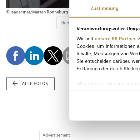
Zustimmung
© leadersnet/Marten Ronneburg
Verantwortungsvoller Umgan
Wir und
unsere 58 Partner
v
Cookies, um Informationen a
Inhalte, Messungen von Werb
Sie entscheiden darüber, wer
Erklärung oder durch Klicken
Wenn Sie es erlauben, würde
ALLE FOTOS
Informationen über Ih
Ihr Gerät durch aktiv
Erfahren Sie mehr darüber, w
Einzelheiten
fest.
Wir verwenden Cookies, um I
Advertisement
und die Zugriffe auf unsere 