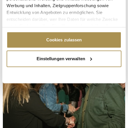
Werbung und Inhalten, Zielgruppenforschung sowie
Entwicklung von Angeboten zu ermöglichen. Sie
entscheiden darüber, wer Ihre Daten für welche Zwecke
nutzt. Sie können Ihre Einwilligung jederzeit über die
Cookie-Erklärung oder durch Klicken auf das Privacy
Trigger Symbol ändern oder widerrufen
Cookies zulassen
Wenn Sie es erlauben, würden wir auch gerne:
Einstellungen verwalten
Informationen über Ihre geografische Lage
erfassen, welche bis auf einige Meter genau sein
können
Ihr Gerät durch aktives Scannen nach
bestimmten Merkmalen (Fingerprinting) identifizieren
Erfahren Sie mehr darüber, wie Ihre persönlichen Daten
verarbeitet werden, und legen Sie Ihre Präferenzen im
Abschnitt Einzelheiten
fest.
Wir verwenden Cookies, um Inhalte und Anzeigen zu