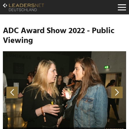
Zum
Inhalt
Zur
Fußzeilen-
Navigation
ADC Award Show 2022 - Public
Zur
Viewing
Hauptnavigation