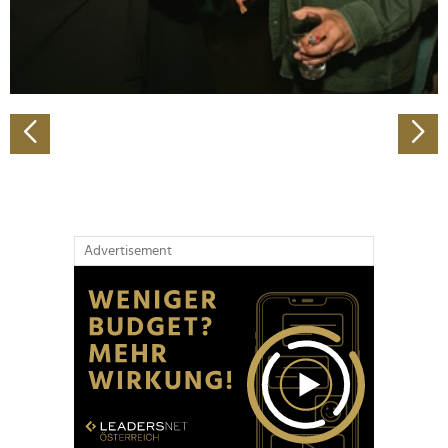
personalisieren, Funktionen für soziale Medien anbieten
zu können und die Zugriffe auf unsere Website zu
analysieren. Außerdem geben wir Informationen zu Ihrer
Verwendung unserer Website an unsere Partner für
soziale Medien, Werbung und Analysen weiter. Unsere
Partner führen diese Informationen möglicherweise mit
weiteren Daten zusammen, die Sie ihnen bereitgestellt
haben oder die sie im Rahmen Ihrer Nutzung der Dienste
gesammelt haben.
Advertisement