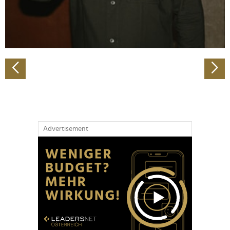
personalisieren, Funktionen für soziale Medien anbieten
zu können und die Zugriffe auf unsere Website zu
analysieren. Außerdem geben wir Informationen zu Ihrer
Verwendung unserer Website an unsere Partner für
soziale Medien, Werbung und Analysen weiter. Unsere
Partner führen diese Informationen möglicherweise mit
weiteren Daten zusammen, die Sie ihnen bereitgestellt
haben oder die sie im Rahmen Ihrer Nutzung der Dienste
gesammelt haben.
Advertisement