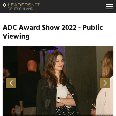
Zum
Inhalt
Zur
Fußzeilen-
Navigation
ADC Award Show 2022 - Public
Zur
Viewing
Hauptnavigation