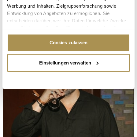
Werbung und Inhalten, Zielgruppenforschung sowie
Entwicklung von Angeboten zu ermöglichen. Sie
entscheiden darüber, wer Ihre Daten für welche Zwecke
nutzt. Sie können Ihre Einwilligung jederzeit über die
Cookie-Erklärung oder durch Klicken auf das Privacy
Trigger Symbol ändern oder widerrufen
Cookies zulassen
Wenn Sie es erlauben, würden wir auch gerne:
Einstellungen verwalten
Informationen über Ihre geografische Lage
erfassen, welche bis auf einige Meter genau sein
können
Ihr Gerät durch aktives Scannen nach
bestimmten Merkmalen (Fingerprinting) identifizieren
Erfahren Sie mehr darüber, wie Ihre persönlichen Daten
verarbeitet werden, und legen Sie Ihre Präferenzen im
Abschnitt Einzelheiten
fest.
Wir verwenden Cookies, um Inhalte und Anzeigen zu