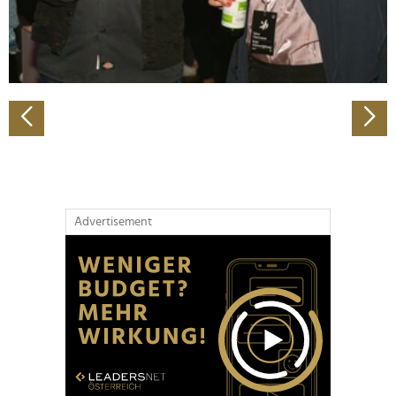
personalisieren, Funktionen für soziale Medien anbieten
zu können und die Zugriffe auf unsere Website zu
analysieren. Außerdem geben wir Informationen zu Ihrer
Verwendung unserer Website an unsere Partner für
soziale Medien, Werbung und Analysen weiter. Unsere
Partner führen diese Informationen möglicherweise mit
weiteren Daten zusammen, die Sie ihnen bereitgestellt
haben oder die sie im Rahmen Ihrer Nutzung der Dienste
gesammelt haben.
Advertisement