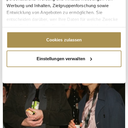
Werbung und Inhalten, Zielgruppenforschung sowie
Entwicklung von Angeboten zu ermöglichen. Sie
entscheiden darüber, wer Ihre Daten für welche Zwecke
nutzt. Sie können Ihre Einwilligung jederzeit über die
Cookie-Erklärung oder durch Klicken auf das Privacy
Trigger Symbol ändern oder widerrufen
Cookies zulassen
Wenn Sie es erlauben, würden wir auch gerne:
Einstellungen verwalten
Informationen über Ihre geografische Lage
erfassen, welche bis auf einige Meter genau sein
können
Ihr Gerät durch aktives Scannen nach
bestimmten Merkmalen (Fingerprinting) identifizieren
Erfahren Sie mehr darüber, wie Ihre persönlichen Daten
verarbeitet werden, und legen Sie Ihre Präferenzen im
Abschnitt Einzelheiten
fest.
Wir verwenden Cookies, um Inhalte und Anzeigen zu