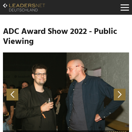
Zum
Inhalt
Zur
Fußzeilen-
Navigation
ADC Award Show 2022 - Public
Zur
Viewing
Hauptnavigation