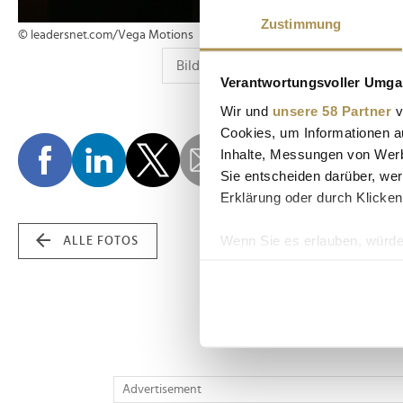
Zustimmung
© leadersnet.com/Vega Motions
Verantwortungsvoller Umgan
Wir und
unsere 58 Partner
v
Cookies, um Informationen a
Inhalte, Messungen von Werb
Sie entscheiden darüber, wer
Erklärung oder durch Klicken
Wenn Sie es erlauben, würde
ALLE FOTOS
Informationen über Ih
Ihr Gerät durch aktiv
Erfahren Sie mehr darüber, w
Einzelheiten
fest.
Wir verwenden Cookies, um I
Advertisement
und die Zugriffe auf unsere 