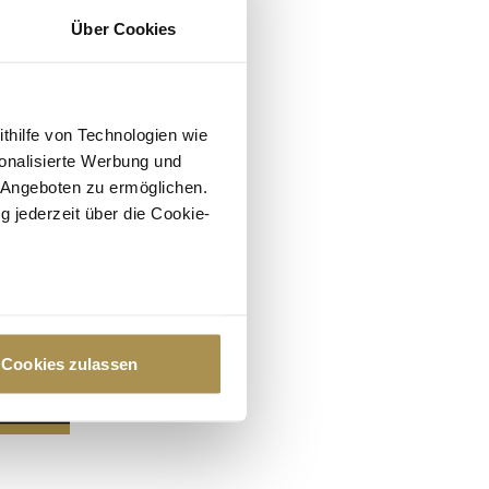
Über Cookies
ithilfe von Technologien wie
onalisierte Werbung und
 Angeboten zu ermöglichen.
g jederzeit über die Cookie-
au sein können
zieren
Cookies zulassen
hre Präferenzen im
Abschnitt
 Medien anbieten zu können
hrer Verwendung unserer