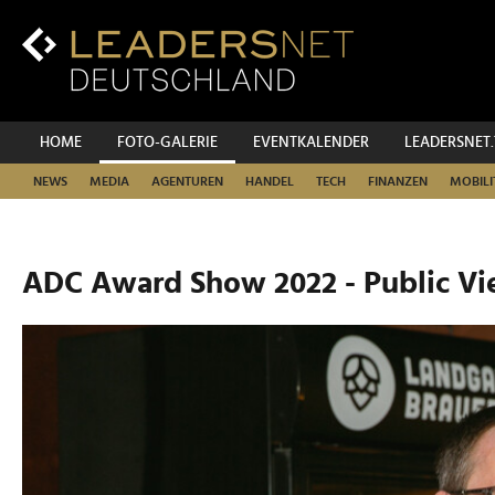
Zum
Inhalt
Zur
Fußzeilen-
Navigation
Zur
HOME
FOTO-GALERIE
EVENTKALENDER
LEADERSNET
Hauptnavigation
NEWS
MEDIA
AGENTUREN
HANDEL
TECH
FINANZEN
MOBILI
ADC Award Show 2022 - Public V