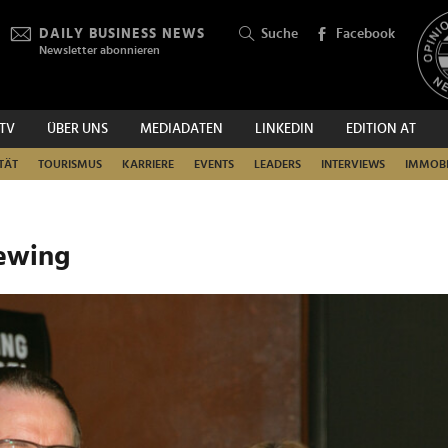
DAILY BUSINESS NEWS
Suche
Facebook
Newsletter abonnieren
.TV
ÜBER UNS
MEDIADATEN
LINKEDIN
EDITION AT
SUCHEN
TÄT
TOURISMUS
KARRIERE
EVENTS
LEADERS
INTERVIEWS
IMMOBI
iewing