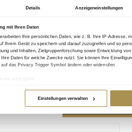
Details
Anzeigeneinstellungen
g mit Ihren Daten
erarbeiten Ihre persönlichen Daten, wie z. B. Ihre IP-Adresse, m
Advertisement
uf Ihrem Gerät zu speichern und darauf zuzugreifen und so pers
ung und Inhalten, Zielgruppenforschung sowie Entwicklung von
 Ihre Daten für welche Zwecke nutzt. Sie können Ihre Einwilligun
 auf das Privacy Trigger Symbol ändern oder widerrufen
n wir auch gerne:
re geografische Lage erfassen, welche bis auf einige Meter gen
es Scannen nach bestimmten Merkmalen (Fingerprinting) identifi
Einstellungen verwalten
ie Ihre persönlichen Daten verarbeitet werden, und legen Sie I
nhalte und Anzeigen zu personalisieren, Funktionen für soziale
Website zu analysieren. Außerdem geben wir Informationen zu I