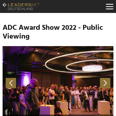
Zum
Inhalt
Zur
Fußzeilen-
Navigation
ADC Award Show 2022 - Public
Zur
Viewing
Hauptnavigation