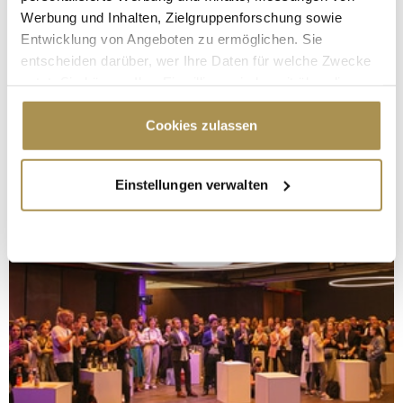
Werbung und Inhalten, Zielgruppenforschung sowie
Entwicklung von Angeboten zu ermöglichen. Sie
entscheiden darüber, wer Ihre Daten für welche Zwecke
nutzt. Sie können Ihre Einwilligung jederzeit über die
Cookie-Erklärung oder durch Klicken auf das Privacy
Trigger Symbol ändern oder widerrufen
Cookies zulassen
Wenn Sie es erlauben, würden wir auch gerne:
Einstellungen verwalten
Informationen über Ihre geografische Lage
erfassen, welche bis auf einige Meter genau sein
können
Ihr Gerät durch aktives Scannen nach
bestimmten Merkmalen (Fingerprinting) identifizieren
Erfahren Sie mehr darüber, wie Ihre persönlichen Daten
verarbeitet werden, und legen Sie Ihre Präferenzen im
Abschnitt Einzelheiten
fest.
Wir verwenden Cookies, um Inhalte und Anzeigen zu