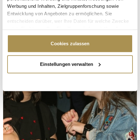
Werbung und Inhalten, Zielgruppenforschung sowie
Entwicklung von Angeboten zu ermöglichen. Sie
entscheiden darüber, wer Ihre Daten für welche Zwecke
nutzt. Sie können Ihre Einwilligung jederzeit über die
Cookie-Erklärung oder durch Klicken auf das Privacy
Trigger Symbol ändern oder widerrufen
Cookies zulassen
Wenn Sie es erlauben, würden wir auch gerne:
Einstellungen verwalten
Informationen über Ihre geografische Lage
erfassen, welche bis auf einige Meter genau sein
können
Ihr Gerät durch aktives Scannen nach
bestimmten Merkmalen (Fingerprinting) identifizieren
Erfahren Sie mehr darüber, wie Ihre persönlichen Daten
verarbeitet werden, und legen Sie Ihre Präferenzen im
Abschnitt Einzelheiten
fest.
Wir verwenden Cookies, um Inhalte und Anzeigen zu