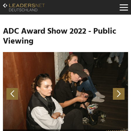
Zum
Inhalt
Zur
Fußzeilen-
Navigation
ADC Award Show 2022 - Public
Zur
Viewing
Hauptnavigation