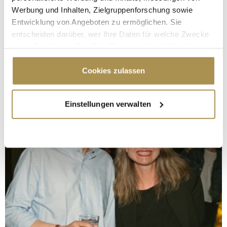
Werbung und Inhalten, Zielgruppenforschung sowie
Entwicklung von Angeboten zu ermöglichen. Sie
entscheiden darüber, wer Ihre Daten für welche Zwecke
nutzt. Sie können Ihre Einwilligung jederzeit über die
Cookie-Erklärung oder durch Klicken auf das Privacy
Trigger Symbol ändern oder widerrufen
Cookies zulassen
Wenn Sie es erlauben, würden wir auch gerne:
Einstellungen verwalten
Informationen über Ihre geografische Lage
erfassen, welche bis auf einige Meter genau sein
können
Ihr Gerät durch aktives Scannen nach
bestimmten Merkmalen (Fingerprinting) identifizieren
Erfahren Sie mehr darüber, wie Ihre persönlichen Daten
verarbeitet werden, und legen Sie Ihre Präferenzen im
Abschnitt Einzelheiten
fest.
Wir verwenden Cookies, um Inhalte und Anzeigen zu