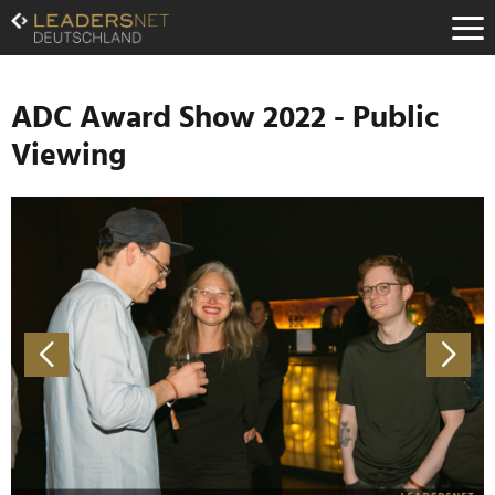
Zum
Inhalt
Zur
Fußzeilen-
Navigation
ADC Award Show 2022 - Public
Zur
Viewing
Hauptnavigation