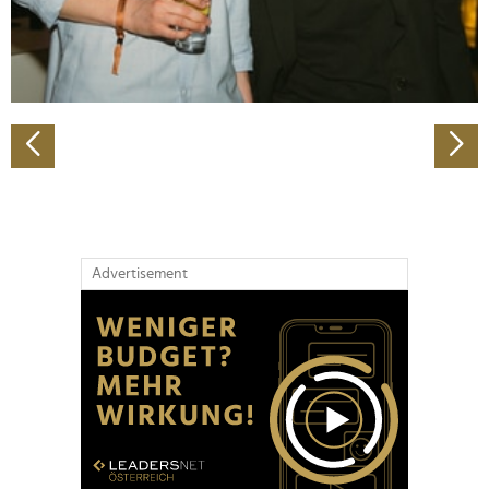
personalisieren, Funktionen für soziale Medien anbieten
zu können und die Zugriffe auf unsere Website zu
analysieren. Außerdem geben wir Informationen zu Ihrer
Verwendung unserer Website an unsere Partner für
soziale Medien, Werbung und Analysen weiter. Unsere
Partner führen diese Informationen möglicherweise mit
weiteren Daten zusammen, die Sie ihnen bereitgestellt
haben oder die sie im Rahmen Ihrer Nutzung der Dienste
gesammelt haben.
Advertisement