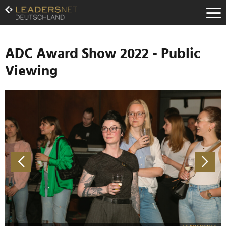
Zum
Inhalt
Zur
Fußzeilen-
Navigation
ADC Award Show 2022 - Public
Zur
Viewing
Hauptnavigation