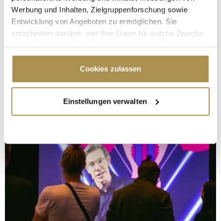
Werbung und Inhalten, Zielgruppenforschung sowie
Entwicklung von Angeboten zu ermöglichen. Sie
entscheiden darüber, wer Ihre Daten für welche Zwecke
nutzt. Sie können Ihre Einwilligung jederzeit über die
Cookie-Erklärung oder durch Klicken auf das Privacy
Trigger Symbol ändern oder widerrufen
Cookies zulassen
Wenn Sie es erlauben, würden wir auch gerne:
Einstellungen verwalten
Informationen über Ihre geografische Lage
erfassen, welche bis auf einige Meter genau sein
können
Ihr Gerät durch aktives Scannen nach
bestimmten Merkmalen (Fingerprinting) identifizieren
Erfahren Sie mehr darüber, wie Ihre persönlichen Daten
verarbeitet werden, und legen Sie Ihre Präferenzen im
Abschnitt Einzelheiten
fest.
Wir verwenden Cookies, um Inhalte und Anzeigen zu