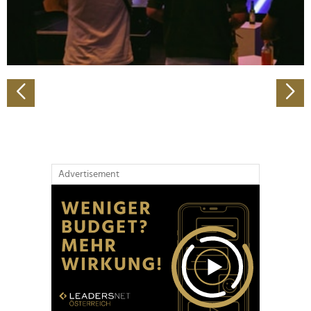
personalisieren, Funktionen für soziale Medien anbieten
zu können und die Zugriffe auf unsere Website zu
analysieren. Außerdem geben wir Informationen zu Ihrer
Verwendung unserer Website an unsere Partner für
soziale Medien, Werbung und Analysen weiter. Unsere
Partner führen diese Informationen möglicherweise mit
weiteren Daten zusammen, die Sie ihnen bereitgestellt
haben oder die sie im Rahmen Ihrer Nutzung der Dienste
gesammelt haben.
Advertisement