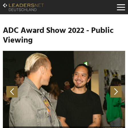
Zum
Inhalt
Zur
Fußzeilen-
Navigation
ADC Award Show 2022 - Public
Zur
Viewing
Hauptnavigation