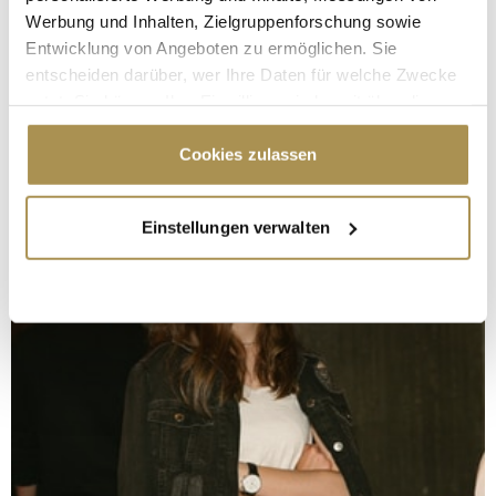
Werbung und Inhalten, Zielgruppenforschung sowie
Entwicklung von Angeboten zu ermöglichen. Sie
entscheiden darüber, wer Ihre Daten für welche Zwecke
nutzt. Sie können Ihre Einwilligung jederzeit über die
Cookie-Erklärung oder durch Klicken auf das Privacy
Trigger Symbol ändern oder widerrufen
Cookies zulassen
Wenn Sie es erlauben, würden wir auch gerne:
Einstellungen verwalten
Informationen über Ihre geografische Lage
erfassen, welche bis auf einige Meter genau sein
können
Ihr Gerät durch aktives Scannen nach
bestimmten Merkmalen (Fingerprinting) identifizieren
Erfahren Sie mehr darüber, wie Ihre persönlichen Daten
verarbeitet werden, und legen Sie Ihre Präferenzen im
Abschnitt Einzelheiten
fest.
Wir verwenden Cookies, um Inhalte und Anzeigen zu