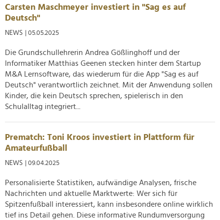
Carsten Maschmeyer investiert in "Sag es auf
analysieren. Außerdem geben wir Informationen zu Ihrer
Deutsch"
Verwendung unserer Website an unsere Partner für
soziale Medien, Werbung und Analysen weiter. Unsere
NEWS
| 05.05.2025
Partner führen diese Informationen möglicherweise mit
Die Grundschullehrerin Andrea Gößlinghoff und der
weiteren Daten zusammen, die Sie ihnen bereitgestellt
Informatiker Matthias Geenen stecken hinter dem Startup
haben oder die sie im Rahmen Ihrer Nutzung der Dienste
M&A Lernsoftware, das wiederum für die App "Sag es auf
gesammelt haben.
Deutsch" verantwortlich zeichnet. Mit der Anwendung sollen
Kinder, die kein Deutsch sprechen, spielerisch in den
Schulalltag integriert...
Prematch: Toni Kroos investiert in Plattform für
Amateurfußball
NEWS
| 09.04.2025
Personalisierte Statistiken, aufwändige Analysen, frische
Nachrichten und aktuelle Marktwerte: Wer sich für
Spitzenfußball interessiert, kann insbesondere online wirklich
tief ins Detail gehen. Diese informative Rundumversorgung