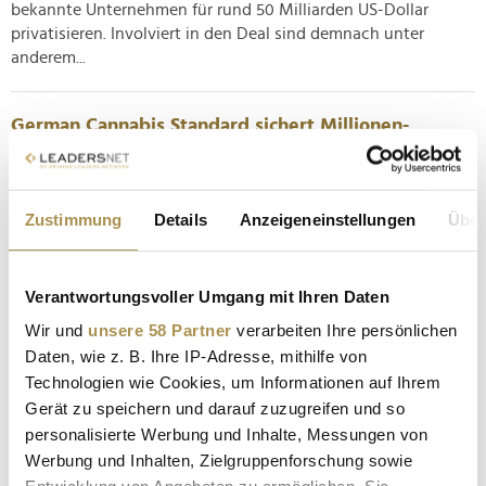
bekannte Unternehmen für rund 50 Milliarden US-Dollar
privatisieren. Involviert in den Deal sind demnach unter
anderem...
German Cannabis Standard sichert Millionen-
Finanzierung
NEWS
| 11.09.2025
Zustimmung
Details
Anzeigeneinstellungen
Über
In Cannabis investieren: Was vor ein paar Jahren noch mit
verdächtigen Handshakes in Hinterhöfen vonstattenging,
wird seit der Teillegalisierung in Deutschland zum seriösen
Verantwortungsvoller Umgang mit Ihren Daten
Geschäft. Ein aktuelles Beispiel liefert German Cannabis
Standard (GCS), wo jüngst eine Finanzierung in Höhe von
Wir und
unsere 58 Partner
verarbeiten Ihre persönlichen
zehn Millionen...
Daten, wie z. B. Ihre IP-Adresse, mithilfe von
Technologien wie Cookies, um Informationen auf Ihrem
Gerät zu speichern und darauf zuzugreifen und so
Isar Aerospace sichert Millionen-Investment von
personalisierte Werbung und Inhalte, Messungen von
Eltridge Industries
Werbung und Inhalten, Zielgruppenforschung sowie
NEWS
| 25.06.2025