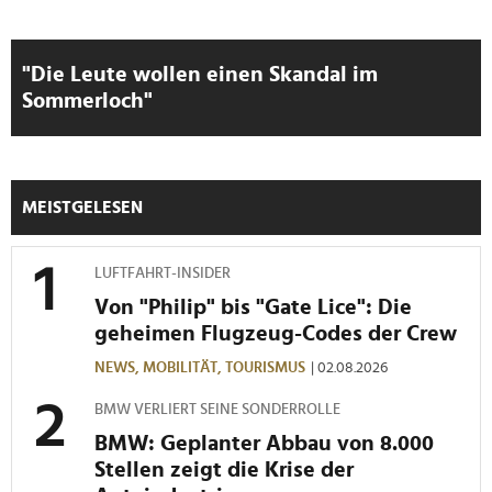
Partner führen diese Informationen möglicherweise mit
weiteren Daten zusammen, die Sie ihnen bereitgestellt
haben oder die sie im Rahmen Ihrer Nutzung der Dienste
"Die Leute wollen einen Skandal im
gesammelt haben.
Sommerloch"
MEISTGELESEN
LUFTFAHRT-INSIDER
Von "Philip" bis "Gate Lice": Die
geheimen Flugzeug-Codes der Crew
NEWS,
MOBILITÄT,
TOURISMUS
| 02.08.2026
BMW VERLIERT SEINE SONDERROLLE
BMW: Geplanter Abbau von 8.000
Stellen zeigt die Krise der