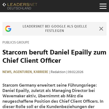
Zum
Inhalt
Zur
Fußzeilen-
Navigation
LEADERSNET BEI GOOGLE ALS QUELLE
Zur
FESTLEGEN
Hauptnavigation
PUBLICIS GROUPE
Starcom beruft Daniel Epailly zum
Chief Client Officer
NEWS,
AGENTUREN,
KARRIERE
| Redaktion
| 09.02.2026
Starcom Germany erweitert seine Führungsriege:
Daniel Epailly, zuletzt als Managing Director bei
Wavemaker aktiv, übernimmt ab März die
neugeschaffene Position des Chief Client Officers. In
dieser Rolle soll er die Kundenbeziehungen der