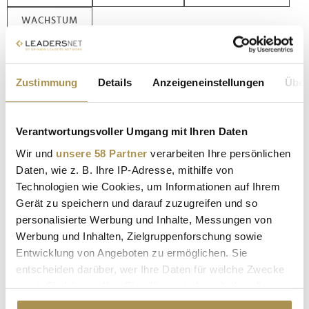
WACHSTUM
Kommentar veröffentlichen
Zustimmung
Details
Anzeigeneinstellungen
Über
Autor:
*
Verantwortungsvoller Umgang mit Ihren Daten
Wir und
unsere 58 Partner
verarbeiten Ihre persönlichen
Kommentar:
*
Daten, wie z. B. Ihre IP-Adresse, mithilfe von
Technologien wie Cookies, um Informationen auf Ihrem
Gerät zu speichern und darauf zuzugreifen und so
personalisierte Werbung und Inhalte, Messungen von
Werbung und Inhalten, Zielgruppenforschung sowie
Entwicklung von Angeboten zu ermöglichen. Sie
entscheiden darüber, wer Ihre Daten für welche Zwecke
Sicherheitscode bestätigen:
*
nutzt. Sie können Ihre Einwilligung jederzeit über die
Cookie-Erklärung oder durch Klicken auf das Privacy