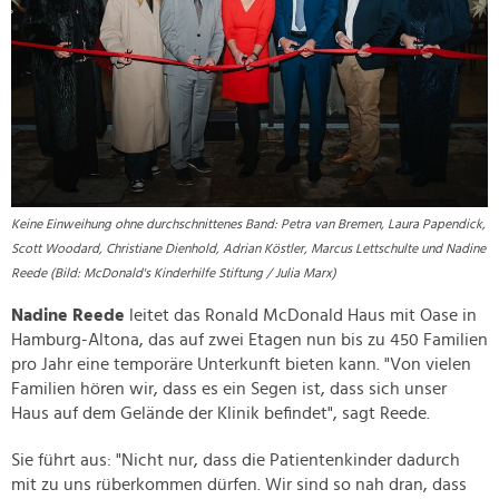
Keine Einweihung ohne durchschnittenes Band: Petra van Bremen, Laura Papendick,
Scott Woodard, Christiane Dienhold, Adrian Köstler, Marcus Lettschulte und Nadine
Reede (Bild: McDonald's Kinderhilfe Stiftung / Julia Marx)
Nadine Reede
leitet das Ronald McDonald Haus mit Oase in
Hamburg-Altona, das auf zwei Etagen nun bis zu 450 Familien
pro Jahr eine temporäre Unterkunft bieten kann. "Von vielen
Familien hören wir, dass es ein Segen ist, dass sich unser
Haus auf dem Gelände der Klinik befindet", sagt Reede.
Sie führt aus: "Nicht nur, dass die Patientenkinder dadurch
mit zu uns rüberkommen dürfen. Wir sind so nah dran, dass