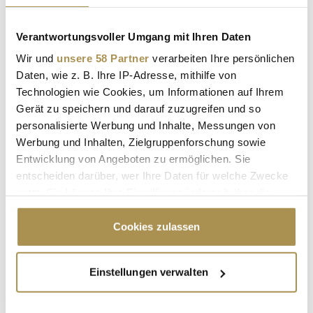
KINDERHILFE
STIFTUNG
RONALD MCDONALD HAUS
Verantwortungsvoller Umgang mit Ihren Daten
Wir und
unsere 58 Partner
verarbeiten Ihre persönlichen
RONALD MCDONALD HÄUSER
HAMBURG
Daten, wie z. B. Ihre IP-Adresse, mithilfe von
Technologien wie Cookies, um Informationen auf Ihrem
ALTONA
KINDERKRANKENHAUS
Gerät zu speichern und darauf zuzugreifen und so
KINDERKRANKENHÄUSER
PETRA VAN BREMEN
personalisierte Werbung und Inhalte, Messungen von
Werbung und Inhalten, Zielgruppenforschung sowie
LAURA PAPENDICK
MARYAM BLUMENTAL
Entwicklung von Angeboten zu ermöglichen. Sie
entscheiden darüber, wer Ihre Daten für welche Zwecke
NADINE REEDE
ZWEITE ETAGE
nutzt. Sie können Ihre Einwilligung jederzeit über die
OBERGESCHOSS
APARTMENTS
ELTERNHAUS
Cookie-Erklärung oder durch Klicken auf das Privacy
Trigger Symbol ändern oder widerrufen
Cookies zulassen
Kommentar veröffentlichen
Wenn Sie es erlauben, würden wir auch gerne:
Einstellungen verwalten
Informationen über Ihre geografische Lage
Autor:
*
erfassen, welche bis auf einige Meter genau sein
können