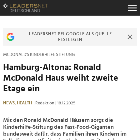
Zum
Inhalt
Zur
Fußzeilen-
Navigation
LEADERSNET BEI GOOGLE ALS QUELLE
Zur
FESTLEGEN
Hauptnavigation
MCDONALD'S KINDERHILFE STIFTUNG
Hamburg-Altona: Ronald
McDonald Haus weiht zweite
Etage ein
NEWS,
HEALTH
| Redaktion
| 18.12.2025
Mit den Ronald McDonald Häusern sorgt die
Kinderhilfe-Stiftung des Fast-Food-Giganten
bundesweit dafür, dass Familien ihren Kindern im