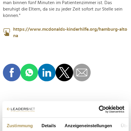
man binnen fünf Minuten im Patientenzimmer ist. Das
beruhigt die Eltern, da sie zu jeder Zeit sofort zur Stelle sein
können."
https://www.mcdonalds-kinderhilfe.org/hamburg-alto
na
MCDONALD'S
MCDONALDS
MCDONALD'S KINDERHILFE STIFTUNG
Zustimmung
Details
Anzeigeneinstellungen
Über