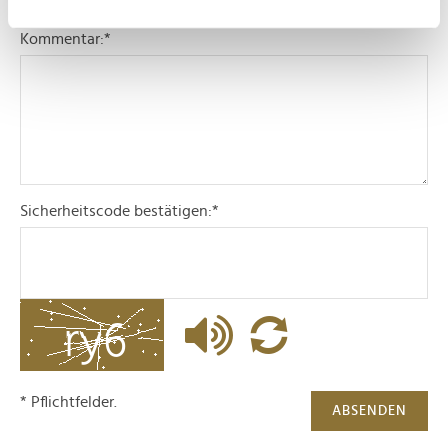
Ihr Gerät durch aktives Scannen nach
Kommentar:
*
bestimmten Merkmalen (Fingerprinting) identifizieren
Erfahren Sie mehr darüber, wie Ihre persönlichen Daten
verarbeitet werden, und legen Sie Ihre Präferenzen im
Abschnitt Einzelheiten
fest.
Wir verwenden Cookies, um Inhalte und Anzeigen zu
personalisieren, Funktionen für soziale Medien anbieten
Sicherheitscode bestätigen:
*
zu können und die Zugriffe auf unsere Website zu
analysieren. Außerdem geben wir Informationen zu Ihrer
Verwendung unserer Website an unsere Partner für
soziale Medien, Werbung und Analysen weiter. Unsere
Partner führen diese Informationen möglicherweise mit
weiteren Daten zusammen, die Sie ihnen bereitgestellt
haben oder die sie im Rahmen Ihrer Nutzung der Dienste
gesammelt haben.
* Pflichtfelder.
ABSENDEN