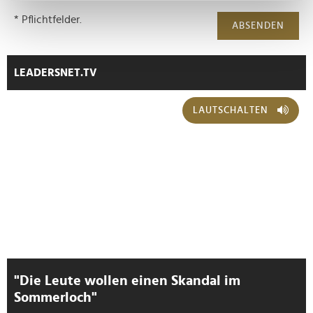
bestimmten Merkmalen (Fingerprinting) identifizieren
* Pflichtfelder.
ABSENDEN
Erfahren Sie mehr darüber, wie Ihre persönlichen Daten
verarbeitet werden, und legen Sie Ihre Präferenzen im
Abschnitt Einzelheiten
fest.
LEADERSNET.TV
Wir verwenden Cookies, um Inhalte und Anzeigen zu
LAUTSCHALTEN
personalisieren, Funktionen für soziale Medien anbieten
zu können und die Zugriffe auf unsere Website zu
analysieren. Außerdem geben wir Informationen zu Ihrer
Verwendung unserer Website an unsere Partner für
soziale Medien, Werbung und Analysen weiter. Unsere
Partner führen diese Informationen möglicherweise mit
weiteren Daten zusammen, die Sie ihnen bereitgestellt
haben oder die sie im Rahmen Ihrer Nutzung der Dienste
gesammelt haben.
"Die Leute wollen einen Skandal im
Sommerloch"