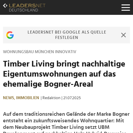
Zum
Inhalt
Zur
Fußzeilen-
Navigation
LEADERSNET BEI GOOGLE ALS QUELLE
Zur
FESTLEGEN
Hauptnavigation
WOHNUNGSBAU MÜNCHEN INNOVATIV
Timber Living bringt nachhaltige
Eigentumswohnungen auf das
ehemalige Bogner-Areal
NEWS,
IMMOBILIEN
| Redaktion
| 21.07.2025
Auf dem traditionsreichen Gelände der Marke Bogner
entsteht ein zukunftsweisendes Wohnquartier: Mit
dem Neubauprojekt Timber Living setzt UBM