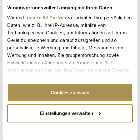
Verantwortungsvoller Umgang mit Ihren Daten
Autor:
*
Wir und
unsere 58 Partner
verarbeiten Ihre persönlichen
Daten, wie z. B. Ihre IP-Adresse, mithilfe von
Technologien wie Cookies, um Informationen auf Ihrem
Kommentar:
*
Gerät zu speichern und darauf zuzugreifen und so
personalisierte Werbung und Inhalte, Messungen von
Werbung und Inhalten, Zielgruppenforschung sowie
Entwicklung von Angeboten zu ermöglichen. Sie
entscheiden darüber, wer Ihre Daten für welche Zwecke
nutzt. Sie können Ihre Einwilligung jederzeit über die
Cookie-Erklärung oder durch Klicken auf das Privacy
Sicherheitscode bestätigen:
*
Trigger Symbol ändern oder widerrufen
Cookies zulassen
Wenn Sie es erlauben, würden wir auch gerne:
Einstellungen verwalten
Informationen über Ihre geografische Lage
erfassen, welche bis auf einige Meter genau sein
können
Ihr Gerät durch aktives Scannen nach