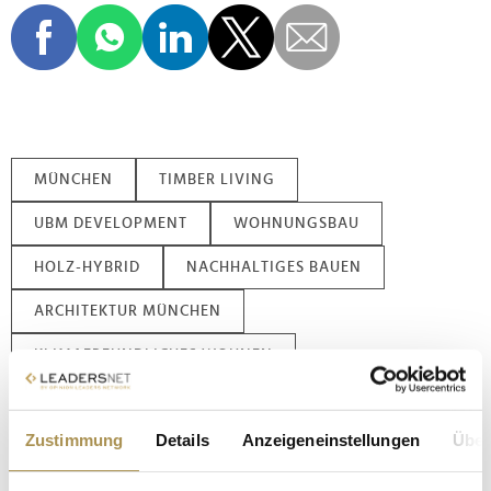
MÜNCHEN
TIMBER LIVING
UBM DEVELOPMENT
WOHNUNGSBAU
HOLZ-HYBRID
NACHHALTIGES BAUEN
ARCHITEKTUR MÜNCHEN
KLIMAFREUNDLICHES WOHNEN
EFFIZIENZHAUS EH40
IMMOBILIENENTWICKLUNG
Zustimmung
Details
Anzeigeneinstellungen
Über
Kommentar veröffentlichen