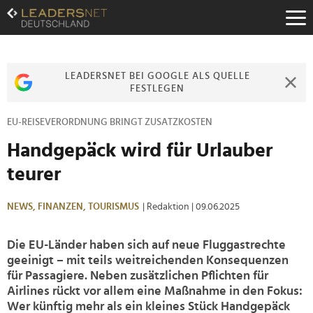
Zum
Inhalt
Zur
Fußzeilen-
Navigation
LEADERSNET BEI GOOGLE ALS QUELLE
Zur
FESTLEGEN
Hauptnavigation
EU-REISEVERORDNUNG BRINGT ZUSATZKOSTEN
Handgepäck wird für Urlauber
teurer
NEWS,
FINANZEN,
TOURISMUS
| Redaktion
| 09.06.2025
Die EU-Länder haben sich auf neue Fluggastrechte
geeinigt – mit teils weitreichenden Konsequenzen
für Passagiere. Neben zusätzlichen Pflichten für
Airlines rückt vor allem eine Maßnahme in den Fokus:
Wer künftig mehr als ein kleines Stück Handgepäck