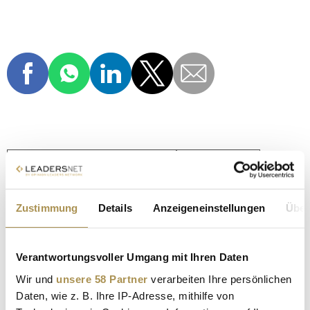
EU-HANDGEPÄCK-REGELUNG
LUFTFAHRT
VERBRAUCHERRECHTE
GEBÜHRENPOLITIK
Zustimmung
Details
Anzeigeneinstellungen
Über
EU-VERKEHRSMINISTER
BEUC
FLUGENTSCHÄDIGUNG
AIRLINE-SERVICE
Verantwortungsvoller Umgang mit Ihren Daten
TOURISMUSPOLITIK
Wir und
unsere 58 Partner
verarbeiten Ihre persönlichen
Daten, wie z. B. Ihre IP-Adresse, mithilfe von