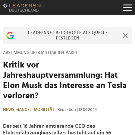
Zum
Inhalt
Zur
Fußzeilen-
Navigation
LEADERSNET BEI GOOGLE ALS QUELLE
Zur
FESTLEGEN
Hauptnavigation
ABSTIMMUNG ÜBER MILLIARDEN-PAKET
Kritik vor
Jahreshauptversammlung: Hat
Elon Musk das Interesse an Tesla
verloren?
NEWS,
HANDEL,
MOBILITÄT
| Redaktion
| 12.06.2024
Der seit 16 Jahren amtierende CEO des
Elektrofahrzeugherstellers besteht auf ein 56