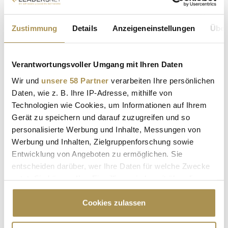
Christian K.
vor 2 Jahren
Es ist doch völlig abstrus, sich so erpressen zu lassen!
Und auch empfinde ich eine derart hohe Aktienanteil-
Zustimmung
Details
Anzeigeneinstellungen
Über
"Bezahlung" nicht mehr zeitgemäß, wenn es sich um ein
Unternehmen handelt, dass bereits so lange existiert.
Da geht es um solide Arbeit und nicht mehr um
Verantwortungsvoller Umgang mit Ihren Daten
Kurstreibereien eines StartUps, damit Aktionäre
Wir und
unsere 58 Partner
verarbeiten Ihre persönlichen
überproportional von Kursteigerungen profitieren.
Daten, wie z. B. Ihre IP-Adresse, mithilfe von
Technologien wie Cookies, um Informationen auf Ihrem
Antwort veröffentlichen
Gerät zu speichern und darauf zuzugreifen und so
Kommentar veröffentlichen
personalisierte Werbung und Inhalte, Messungen von
Werbung und Inhalten, Zielgruppenforschung sowie
Autor:
*
Entwicklung von Angeboten zu ermöglichen. Sie
entscheiden darüber, wer Ihre Daten für welche Zwecke
nutzt. Sie können Ihre Einwilligung jederzeit über die
Cookie-Erklärung oder durch Klicken auf das Privacy
Kommentar:
*
Trigger Symbol ändern oder widerrufen
Cookies zulassen
Wenn Sie es erlauben, würden wir auch gerne: