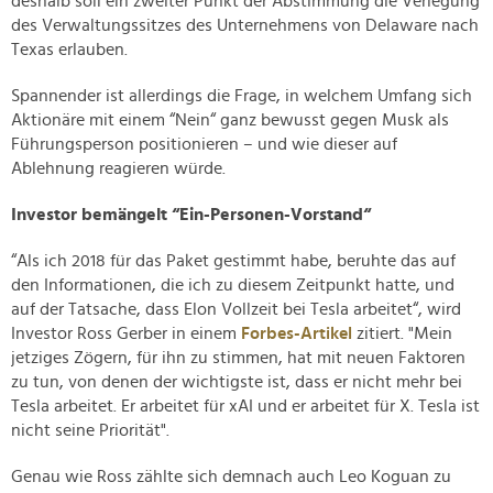
deshalb soll ein zweiter Punkt der Abstimmung die Verlegung
des Verwaltungssitzes des Unternehmens von Delaware nach
Texas erlauben.
Spannender ist allerdings die Frage, in welchem Umfang sich
Aktionäre mit einem “Nein“ ganz bewusst gegen Musk als
Führungsperson positionieren – und wie dieser auf
Ablehnung reagieren würde.
Investor bemängelt “Ein-Personen-Vorstand“
“Als ich 2018 für das Paket gestimmt habe, beruhte das auf
den Informationen, die ich zu diesem Zeitpunkt hatte, und
auf der Tatsache, dass Elon Vollzeit bei Tesla arbeitet“, wird
Investor Ross Gerber in einem
Forbes-Artikel
zitiert. "Mein
jetziges Zögern, für ihn zu stimmen, hat mit neuen Faktoren
zu tun, von denen der wichtigste ist, dass er nicht mehr bei
Tesla arbeitet. Er arbeitet für xAI und er arbeitet für X. Tesla ist
nicht seine Priorität".
Genau wie Ross zählte sich demnach auch Leo Koguan zu