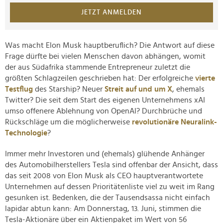
JETZT ANMELDEN
Was macht Elon Musk hauptberuflich? Die Antwort auf diese
Frage dürfte bei vielen Menschen davon abhängen, womit
der aus Südafrika stammende Entrepreneur zuletzt die
größten Schlagzeilen geschrieben hat: Der erfolgreiche
vierte
Testflug
des Starship? Neuer
Streit auf und um X
, ehemals
Twitter? Die seit dem Start des eigenen Unternehmens xAI
umso offenere Ablehnung von OpenAI? Durchbrüche und
Rückschläge um die möglicherweise
revolutionäre Neuralink-
Technologie
?
Immer mehr Investoren und (ehemals) glühende Anhänger
des Automobilherstellers Tesla sind offenbar der Ansicht, dass
das seit 2008 von Elon Musk als CEO hauptverantwortete
Unternehmen auf dessen Prioritätenliste viel zu weit im Rang
gesunken ist. Bedenken, die der Tausendsassa nicht einfach
lapidar abtun kann: Am Donnerstag, 13. Juni, stimmen die
Tesla-Aktionäre über ein Aktienpaket im Wert von 56