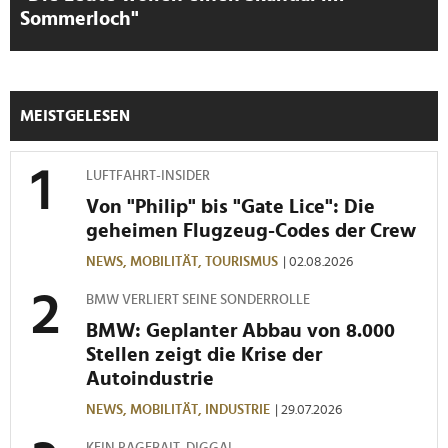
Sommerloch"
Verwendung unserer Website an unsere Partner für
soziale Medien, Werbung und Analysen weiter. Unsere
Partner führen diese Informationen möglicherweise mit
weiteren Daten zusammen, die Sie ihnen bereitgestellt
MEISTGELESEN
haben oder die sie im Rahmen Ihrer Nutzung der Dienste
gesammelt haben.
LUFTFAHRT-INSIDER
Von "Philip" bis "Gate Lice": Die
geheimen Flugzeug-Codes der Crew
NEWS,
MOBILITÄT,
TOURISMUS
| 02.08.2026
BMW VERLIERT SEINE SONDERROLLE
BMW: Geplanter Abbau von 8.000
Stellen zeigt die Krise der
Autoindustrie
NEWS,
MOBILITÄT,
INDUSTRIE
| 29.07.2026
KEIN RAGEBAIT, DIGGA!