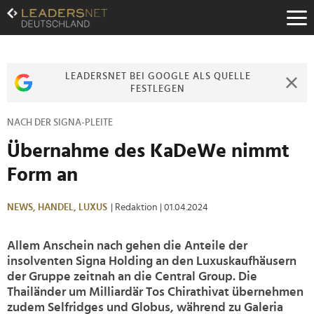
Zum
Inhalt
Zur
Fußzeilen-
Navigation
LEADERSNET BEI GOOGLE ALS QUELLE
Zur
FESTLEGEN
Hauptnavigation
NACH DER SIGNA-PLEITE
Übernahme des KaDeWe nimmt
Form an
NEWS,
HANDEL,
LUXUS
| Redaktion
| 01.04.2024
Allem Anschein nach gehen die Anteile der
insolventen Signa Holding an den Luxuskaufhäusern
der Gruppe zeitnah an die Central Group. Die
Thailänder um Milliardär Tos Chirathivat übernehmen
zudem Selfridges und Globus, während zu Galeria