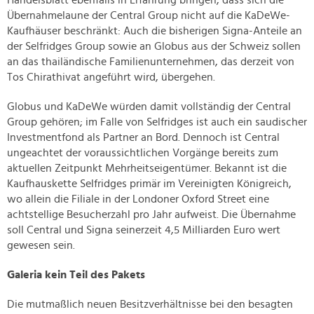
Handelsblatt ebenfalls in Erfahrung bringen, dass sich die
Übernahmelaune der Central Group nicht auf die KaDeWe-
Kaufhäuser beschränkt: Auch die bisherigen Signa-Anteile an
der Selfridges Group sowie an Globus aus der Schweiz sollen
an das thailändische Familienunternehmen, das derzeit von
Tos Chirathivat angeführt wird, übergehen.
Globus und KaDeWe würden damit vollständig der Central
Group gehören; im Falle von Selfridges ist auch ein saudischer
Investmentfond als Partner an Bord. Dennoch ist Central
ungeachtet der voraussichtlichen Vorgänge bereits zum
aktuellen Zeitpunkt Mehrheitseigentümer. Bekannt ist die
Kaufhauskette Selfridges primär im Vereinigten Königreich,
wo allein die Filiale in der Londoner Oxford Street eine
achtstellige Besucherzahl pro Jahr aufweist. Die Übernahme
soll Central und Signa seinerzeit 4,5 Milliarden Euro wert
gewesen sein.
Galeria kein Teil des Pakets
Die mutmaßlich neuen Besitzverhältnisse bei den besagten