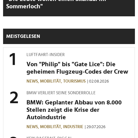
Verwendung unserer Website an unsere Partner für
Sommerloch"
soziale Medien, Werbung und Analysen weiter. Unsere
Partner führen diese Informationen möglicherweise mit
weiteren Daten zusammen, die Sie ihnen bereitgestellt
haben oder die sie im Rahmen Ihrer Nutzung der Dienste
MEISTGELESEN
gesammelt haben.
LUFTFAHRT-INSIDER
Von "Philip" bis "Gate Lice": Die
geheimen Flugzeug-Codes der Crew
NEWS,
MOBILITÄT,
TOURISMUS
| 02.08.2026
BMW VERLIERT SEINE SONDERROLLE
BMW: Geplanter Abbau von 8.000
Stellen zeigt die Krise der
Autoindustrie
NEWS,
MOBILITÄT,
INDUSTRIE
| 29.07.2026