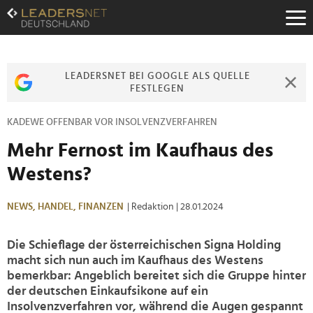
Zum
Inhalt
Zur
Fußzeilen-
Navigation
LEADERSNET BEI GOOGLE ALS QUELLE
Zur
FESTLEGEN
Hauptnavigation
KADEWE OFFENBAR VOR INSOLVENZVERFAHREN
Mehr Fernost im Kaufhaus des
Westens?
NEWS,
HANDEL,
FINANZEN
| Redaktion
| 28.01.2024
Die Schieflage der österreichischen Signa Holding
macht sich nun auch im Kaufhaus des Westens
bemerkbar: Angeblich bereitet sich die Gruppe hinter
der deutschen Einkaufsikone auf ein
Insolvenzverfahren vor, während die Augen gespannt