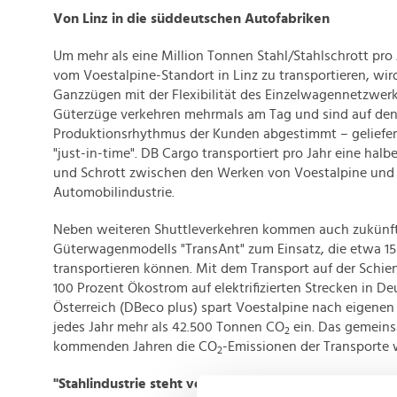
Von Linz in die süddeutschen Autofabriken
Um mehr als eine Million Tonnen Stahl/Stahlschrott pro 
vom Voestalpine-Standort in Linz zu transportieren, wird
Ganzzügen mit der Flexibilität des Einzelwagennetzwerk
Güterzüge verkehren mehrmals am Tag und sind auf de
Produktionsrhythmus der Kunden abgestimmt – geliefer
"just-in-time". DB Cargo transportiert pro Jahr eine halb
und Schrott zwischen den Werken von Voestalpine und
Automobilindustrie.
Neben weiteren Shuttleverkehren kommen auch zukünft
Güterwagenmodells "TransAnt" zum Einsatz, die etwa 1
transportieren können. Mit dem Transport auf der Schie
100 Prozent Ökostrom auf elektrifizierten Strecken in D
Österreich (DBeco plus) spart Voestalpine nach eigenen
jedes Jahr mehr als 42.500 Tonnen CO
ein. Das gemeinsa
2
kommenden Jahren die CO
-Emissionen der Transporte w
2
"Stahlindustrie steht vor großem Transformationspro