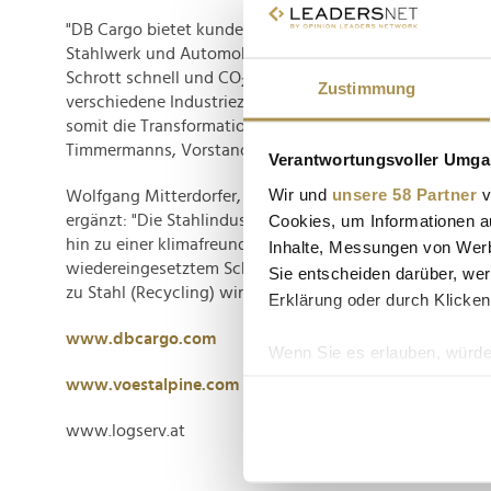
"DB Cargo bietet kundenorientierte Lösungen für den Kr
Stahlwerk und Automobilindustrie an. Für Voestalpine b
Schrott schnell und CO
-frei auf unserem europäischen 
2
Zustimmung
verschiedene Industriezentren in West- und Nordeuropa
somit die Transformation hin zur grünen Stahlherstellung"
Timmermanns, Vorstand Vertrieb der DB Cargo AG.
Verantwortungsvoller Umgan
Wir und
unsere 58 Partner
v
Wolfgang Mitterdorfer, Vorstandsmitglied der Voestalp
Cookies, um Informationen a
ergänzt: "Die Stahlindustrie steht vor einem großen Tra
hin zu einer klimafreundlichen Produktion. Unser Ziel ist
Inhalte, Messungen von Werb
wiedereingesetztem Schrott deutlich zu erhöhen. Der Zy
Sie entscheiden darüber, wer
zu Stahl (Recycling) wird dadurch deutlich intensiviert."
Erklärung oder durch Klicken
www.dbcargo.com
Wenn Sie es erlauben, würde
Informationen über Ih
www.voestalpine.com
Ihr Gerät durch aktiv
www.logserv.at
Erfahren Sie mehr darüber, w
Einzelheiten
fest.