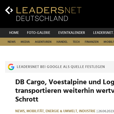
Zum
Inhalt
Zur
Fußzeilen-
Navigation
Zur
HOME
FOTO-GALERIE
EVENTKALENDER
LEADERSNET
Hauptnavigation
NEWS
MEDIA
AGENTUREN
HANDEL
TECH
FINANZEN
MOBILI
LEADERSNET BEI GOOGLE ALS QUELLE FESTLEGEN
DB Cargo, Voestalpine und Lo
transportieren weiterhin wert
Schrott
NEWS,
MOBILITÄT,
ENERGIE & UMWELT,
INDUSTRIE
| 26.06.2023