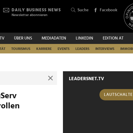
DAILY BUSINESS NEWS
Suche
Facebook
Newsletter abonnieren
.TV
ÜBER UNS
MEDIADATEN
LINKEDIN
EDITION AT
SUCHEN
TÄT
TOURISMUS
KARRIERE
EVENTS
LEADERS
INTERVIEWS
IMMOBI
LEADERSNET.TV
gServ
LAUTSCHALT
vollen