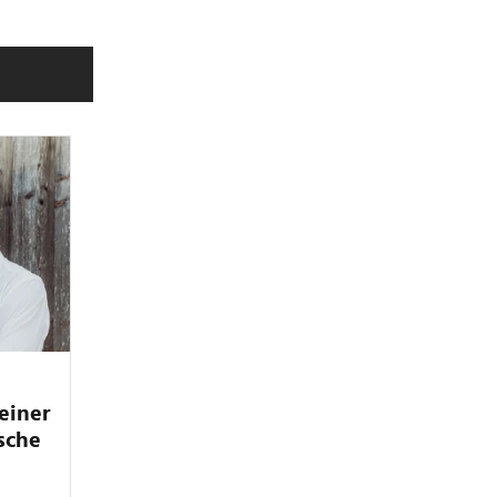
h
einer
sche