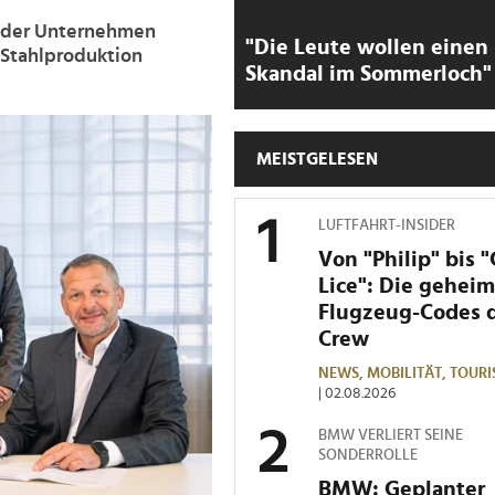
 der Unternehmen
"Die Leute wollen einen
e Stahlproduktion
Skandal im Sommerloch"
MEISTGELESEN
LUFTFAHRT-INSIDER
Von "Philip" bis 
Lice": Die gehei
Flugzeug-Codes 
Crew
NEWS,
MOBILITÄT,
TOURI
| 02.08.2026
BMW VERLIERT SEINE
SONDERROLLE
BMW: Geplanter