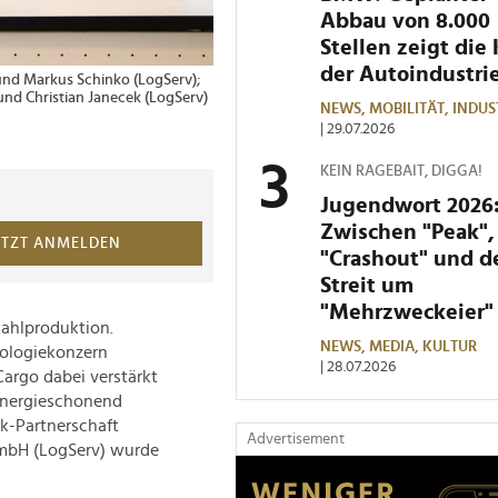
Abbau von 8.000
Stellen zeigt die 
der Autoindustri
 und Markus Schinko (LogServ);
und Christian Janecek (LogServ)
NEWS,
MOBILITÄT,
INDUS
| 29.07.2026
KEIN RAGEBAIT, DIGGA!
Jugendwort 2026
Zwischen "Peak",
ETZT ANMELDEN
"Crashout" und 
Streit um
"Mehrzweckeier"
Stahlproduktion.
NEWS,
MEDIA,
KULTUR
nologiekonzern
| 28.07.2026
argo dabei verstärkt
 energieschonend
k-Partnerschaft
Advertisement
GmbH (LogServ) wurde