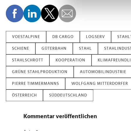
Wir verwenden Cookies, um I
und die Zugriffe auf unsere 
Website an unsere Partner fü
möglicherweise mit weiteren
der Dienste gesammelt habe
VOESTALPINE
DB CARGO
LOGSERV
STAHL
SCHIENE
GÜTERBAHN
STAHL
STAHLINDUS
STAHLSCHROTT
KOOPERATION
KLIMAFREUNDLI
GRÜNE STAHLPRODUKTION
AUTOMOBILINDUSTRIE
PIERRE TIMMERMANNS
WOLFGANG MITTERDORFER
ÖSTERREICH
SÜDDEUTSCHLAND
Kommentar veröffentlichen