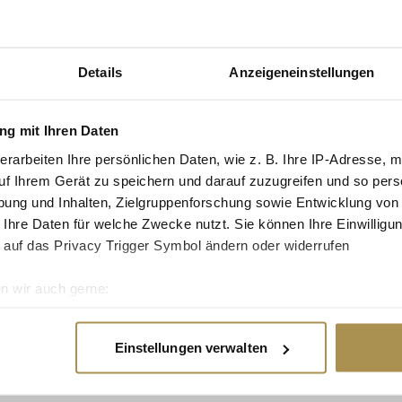
eislauf zwischen
ringen wir Stahl und
Schienennetz in
Details
Anzeigeneinstellungen
 und unterstützen
, verrät Pierre
g mit Ihren Daten
erarbeiten Ihre persönlichen Daten, wie z. B. Ihre IP-Adresse, m
ine Stahl GmbH,
uf Ihrem Gerät zu speichern und darauf zuzugreifen und so pers
nsformationsprozess
, den Anteil an
ung und Inhalten, Zielgruppenforschung sowie Entwicklung von
klus Stahl zu Schrott
 Ihre Daten für welche Zwecke nutzt. Sie können Ihre Einwilligun
 auf das Privacy Trigger Symbol ändern oder widerrufen
n wir auch gerne:
re geografische Lage erfassen, welche bis auf einige Meter gen
es Scannen nach bestimmten Merkmalen (Fingerprinting) identifi
Einstellungen verwalten
ie Ihre persönlichen Daten verarbeitet werden, und legen Sie I