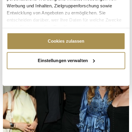
Werbung und Inhalten, Zielgruppenforschung sowie
Entwicklung von Angeboten zu ermöglichen. Sie
entscheiden darüber, wer Ihre Daten für welche Zwecke
nutzt. Sie können Ihre Einwilligung jederzeit über die
Cookie-Erklärung oder durch Klicken auf das Privacy
Trigger Symbol ändern oder widerrufen
Cookies zulassen
Wenn Sie es erlauben, würden wir auch gerne:
Einstellungen verwalten
Informationen über Ihre geografische Lage
erfassen, welche bis auf einige Meter genau sein
können
Ihr Gerät durch aktives Scannen nach
bestimmten Merkmalen (Fingerprinting) identifizieren
Erfahren Sie mehr darüber, wie Ihre persönlichen Daten
verarbeitet werden, und legen Sie Ihre Präferenzen im
Abschnitt Einzelheiten
fest.
Wir verwenden Cookies, um Inhalte und Anzeigen zu