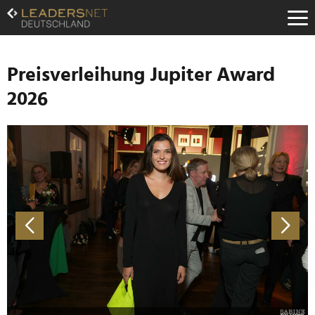
Zum
Inhalt
Zur
Fußzeilen-
Navigation
Preisverleihung Jupiter Award
Zur
2026
Hauptnavigation