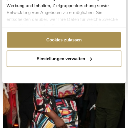
Werbung und Inhalten, Zielgruppenforschung sowie
Entwicklung von Angeboten zu ermöglichen. Sie
entscheiden darüber, wer Ihre Daten für welche Zwecke
nutzt. Sie können Ihre Einwilligung jederzeit über die
Cookie-Erklärung oder durch Klicken auf das Privacy
Trigger Symbol ändern oder widerrufen
Cookies zulassen
Wenn Sie es erlauben, würden wir auch gerne:
Einstellungen verwalten
Informationen über Ihre geografische Lage
erfassen, welche bis auf einige Meter genau sein
können
Ihr Gerät durch aktives Scannen nach
bestimmten Merkmalen (Fingerprinting) identifizieren
Erfahren Sie mehr darüber, wie Ihre persönlichen Daten
verarbeitet werden, und legen Sie Ihre Präferenzen im
Abschnitt Einzelheiten
fest.
Wir verwenden Cookies, um Inhalte und Anzeigen zu