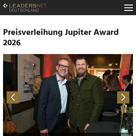
Zum
Inhalt
Zur
Fußzeilen-
Navigation
Preisverleihung Jupiter Award
Zur
2026
Hauptnavigation