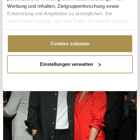
Werbung und Inhalten, Zielgruppenforschung sowie
Entwicklung von Angeboten zu ermöglichen. Sie
entscheiden darüber, wer Ihre Daten für welche Zwecke
nutzt. Sie können Ihre Einwilligung jederzeit über die
Cookie-Erklärung oder durch Klicken auf das Privacy
Trigger Symbol ändern oder widerrufen
Cookies zulassen
Wenn Sie es erlauben, würden wir auch gerne:
Einstellungen verwalten
Informationen über Ihre geografische Lage
erfassen, welche bis auf einige Meter genau sein
können
Ihr Gerät durch aktives Scannen nach
bestimmten Merkmalen (Fingerprinting) identifizieren
Erfahren Sie mehr darüber, wie Ihre persönlichen Daten
verarbeitet werden, und legen Sie Ihre Präferenzen im
Abschnitt Einzelheiten
fest.
Wir verwenden Cookies, um Inhalte und Anzeigen zu