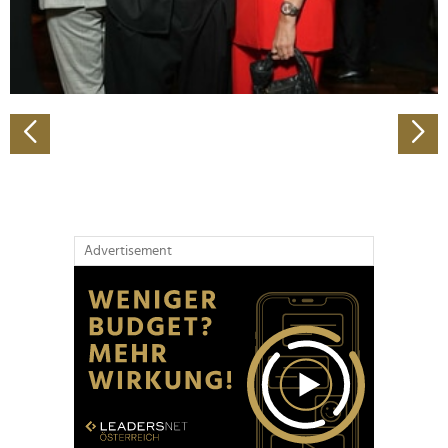
personalisieren, Funktionen für soziale Medien anbieten
zu können und die Zugriffe auf unsere Website zu
analysieren. Außerdem geben wir Informationen zu Ihrer
Verwendung unserer Website an unsere Partner für
soziale Medien, Werbung und Analysen weiter. Unsere
Partner führen diese Informationen möglicherweise mit
weiteren Daten zusammen, die Sie ihnen bereitgestellt
haben oder die sie im Rahmen Ihrer Nutzung der Dienste
gesammelt haben.
Advertisement