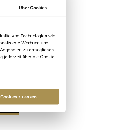
Über Cookies
ithilfe von Technologien wie
onalisierte Werbung und
 Angeboten zu ermöglichen.
g jederzeit über die Cookie-
au sein können
zieren
Cookies zulassen
hre Präferenzen im
Abschnitt
 Medien anbieten zu können
hrer Verwendung unserer