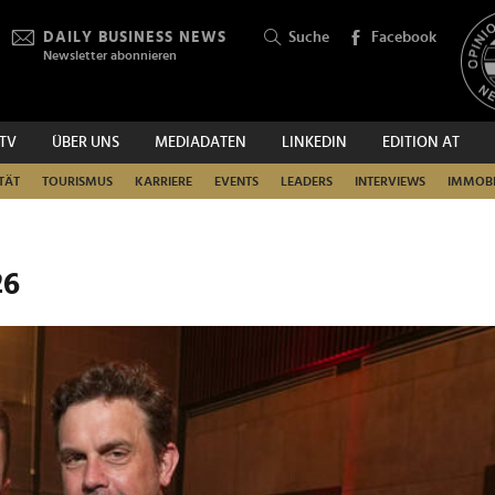
DAILY BUSINESS NEWS
Suche
Facebook
Newsletter abonnieren
.TV
ÜBER UNS
MEDIADATEN
LINKEDIN
EDITION AT
SUCHEN
TÄT
TOURISMUS
KARRIERE
EVENTS
LEADERS
INTERVIEWS
IMMOBI
26