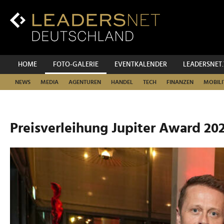
Zum
Inhalt
Zur
Fußzeilen-
Navigation
Zur
HOME
FOTO-GALERIE
EVENTKALENDER
LEADERSNET
Hauptnavigation
NEWS
MEDIA
AGENTUREN
HANDEL
TECH
FINANZEN
MOBILI
Preisverleihung Jupiter Award 20