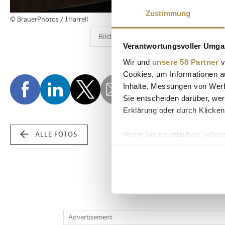
Zustimmung
© BrauerPhotos / J.Harrell
Verantwortungsvoller Umgan
Wir und
unsere 58 Partner
v
Cookies, um Informationen a
Inhalte, Messungen von Werb
Sie entscheiden darüber, wer
Erklärung oder durch Klicken
Wenn Sie es erlauben, würde
ALLE FOTOS
Informationen über Ih
Ihr Gerät durch aktiv
Erfahren Sie mehr darüber, w
Einzelheiten
fest.
Wir verwenden Cookies, um I
Advertisement
und die Zugriffe auf unsere 