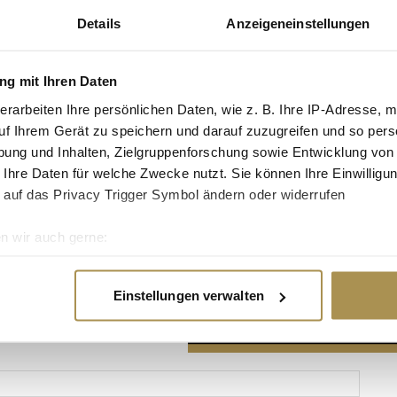
Details
Anzeigeneinstellungen
g mit Ihren Daten
erarbeiten Ihre persönlichen Daten, wie z. B. Ihre IP-Adresse, m
Advertisement
uf Ihrem Gerät zu speichern und darauf zuzugreifen und so pers
ung und Inhalten, Zielgruppenforschung sowie Entwicklung von
 Ihre Daten für welche Zwecke nutzt. Sie können Ihre Einwilligun
 auf das Privacy Trigger Symbol ändern oder widerrufen
n wir auch gerne:
re geografische Lage erfassen, welche bis auf einige Meter gen
es Scannen nach bestimmten Merkmalen (Fingerprinting) identifi
Einstellungen verwalten
ie Ihre persönlichen Daten verarbeitet werden, und legen Sie I
nhalte und Anzeigen zu personalisieren, Funktionen für soziale
Website zu analysieren. Außerdem geben wir Informationen zu I