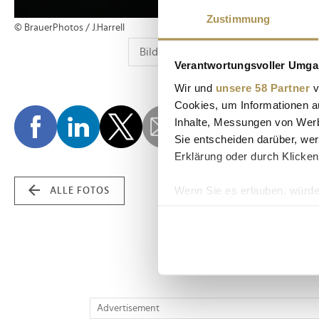
Zustimmung
© BrauerPhotos / J.Harrell
Verantwortungsvoller Umgan
Wir und
unsere 58 Partner
v
Cookies, um Informationen a
Inhalte, Messungen von Werb
Sie entscheiden darüber, wer
Erklärung oder durch Klicken
Wenn Sie es erlauben, würde
ALLE FOTOS
Informationen über Ih
Ihr Gerät durch aktiv
Erfahren Sie mehr darüber, w
Einzelheiten
fest.
Wir verwenden Cookies, um I
Advertisement
und die Zugriffe auf unsere 