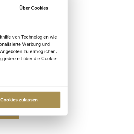
Über Cookies
ithilfe von Technologien wie
onalisierte Werbung und
 Angeboten zu ermöglichen.
g jederzeit über die Cookie-
au sein können
zieren
Cookies zulassen
hre Präferenzen im
Abschnitt
 Medien anbieten zu können
hrer Verwendung unserer