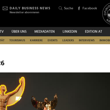
DAILY BUSINESS NEWS
Suche
Facebook
Newsletter abonnieren
.TV
ÜBER UNS
MEDIADATEN
LINKEDIN
EDITION AT
SUCHEN
TÄT
TOURISMUS
KARRIERE
EVENTS
LEADERS
INTERVIEWS
IMMOBI
26