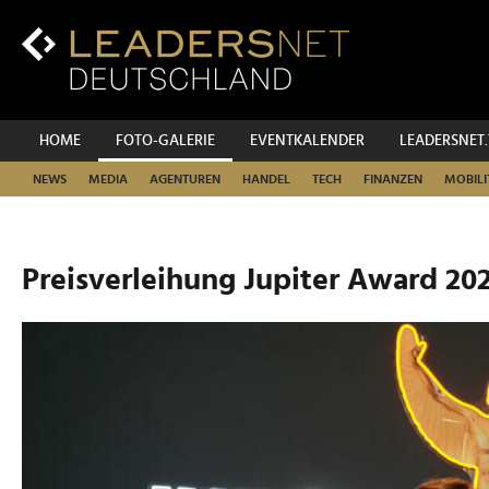
Zum
Inhalt
Zur
Fußzeilen-
Navigation
Zur
HOME
FOTO-GALERIE
EVENTKALENDER
LEADERSNET
Hauptnavigation
NEWS
MEDIA
AGENTUREN
HANDEL
TECH
FINANZEN
MOBILI
Preisverleihung Jupiter Award 20