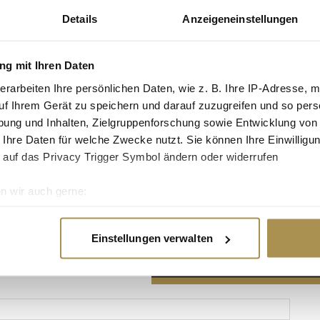
Details
Anzeigeneinstellungen
g mit Ihren Daten
erarbeiten Ihre persönlichen Daten, wie z. B. Ihre IP-Adresse, m
Advertisement
uf Ihrem Gerät zu speichern und darauf zuzugreifen und so pers
ung und Inhalten, Zielgruppenforschung sowie Entwicklung von
 Ihre Daten für welche Zwecke nutzt. Sie können Ihre Einwilligun
 auf das Privacy Trigger Symbol ändern oder widerrufen
n wir auch gerne:
re geografische Lage erfassen, welche bis auf einige Meter gen
es Scannen nach bestimmten Merkmalen (Fingerprinting) identifi
Einstellungen verwalten
ie Ihre persönlichen Daten verarbeitet werden, und legen Sie I
nhalte und Anzeigen zu personalisieren, Funktionen für soziale
Website zu analysieren. Außerdem geben wir Informationen zu I