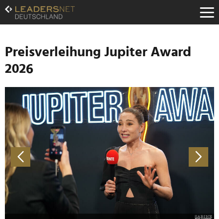
Zum
Inhalt
Zur
Fußzeilen-
Navigation
Preisverleihung Jupiter Award
Zur
2026
Hauptnavigation