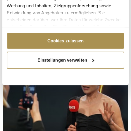
Werbung und Inhalten, Zielgruppenforschung sowie
Entwicklung von Angeboten zu ermöglichen. Sie
entscheiden darüber, wer Ihre Daten für welche Zwecke
nutzt. Sie können Ihre Einwilligung jederzeit über die
Cookie-Erklärung oder durch Klicken auf das Privacy
Trigger Symbol ändern oder widerrufen
Cookies zulassen
Wenn Sie es erlauben, würden wir auch gerne:
Einstellungen verwalten
Informationen über Ihre geografische Lage
erfassen, welche bis auf einige Meter genau sein
können
Ihr Gerät durch aktives Scannen nach
bestimmten Merkmalen (Fingerprinting) identifizieren
Erfahren Sie mehr darüber, wie Ihre persönlichen Daten
verarbeitet werden, und legen Sie Ihre Präferenzen im
Abschnitt Einzelheiten
fest.
Wir verwenden Cookies, um Inhalte und Anzeigen zu