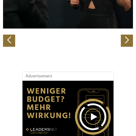
personalisieren, Funktionen für soziale Medien anbieten
zu können und die Zugriffe auf unsere Website zu
analysieren. Außerdem geben wir Informationen zu Ihrer
Verwendung unserer Website an unsere Partner für
soziale Medien, Werbung und Analysen weiter. Unsere
Partner führen diese Informationen möglicherweise mit
weiteren Daten zusammen, die Sie ihnen bereitgestellt
haben oder die sie im Rahmen Ihrer Nutzung der Dienste
gesammelt haben.
Advertisement