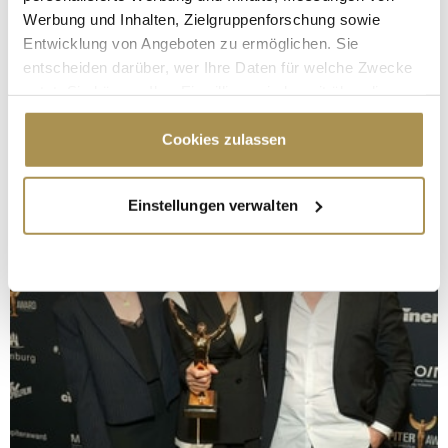
Werbung und Inhalten, Zielgruppenforschung sowie
Entwicklung von Angeboten zu ermöglichen. Sie
entscheiden darüber, wer Ihre Daten für welche Zwecke
nutzt. Sie können Ihre Einwilligung jederzeit über die
Cookie-Erklärung oder durch Klicken auf das Privacy
Trigger Symbol ändern oder widerrufen
Cookies zulassen
Wenn Sie es erlauben, würden wir auch gerne:
Einstellungen verwalten
Informationen über Ihre geografische Lage
erfassen, welche bis auf einige Meter genau sein
können
Ihr Gerät durch aktives Scannen nach
bestimmten Merkmalen (Fingerprinting) identifizieren
Erfahren Sie mehr darüber, wie Ihre persönlichen Daten
verarbeitet werden, und legen Sie Ihre Präferenzen im
Abschnitt Einzelheiten
fest.
Wir verwenden Cookies, um Inhalte und Anzeigen zu