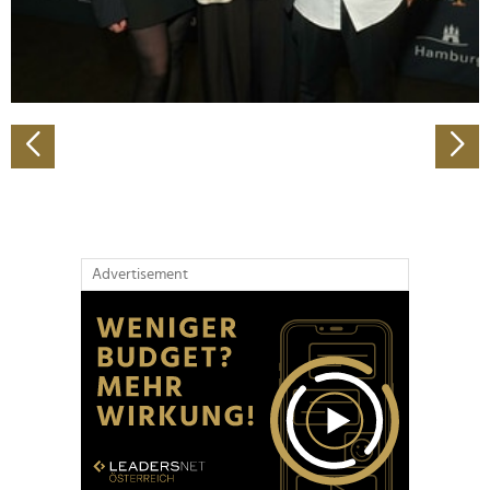
personalisieren, Funktionen für soziale Medien anbieten
zu können und die Zugriffe auf unsere Website zu
analysieren. Außerdem geben wir Informationen zu Ihrer
Verwendung unserer Website an unsere Partner für
soziale Medien, Werbung und Analysen weiter. Unsere
Partner führen diese Informationen möglicherweise mit
weiteren Daten zusammen, die Sie ihnen bereitgestellt
haben oder die sie im Rahmen Ihrer Nutzung der Dienste
gesammelt haben.
Advertisement