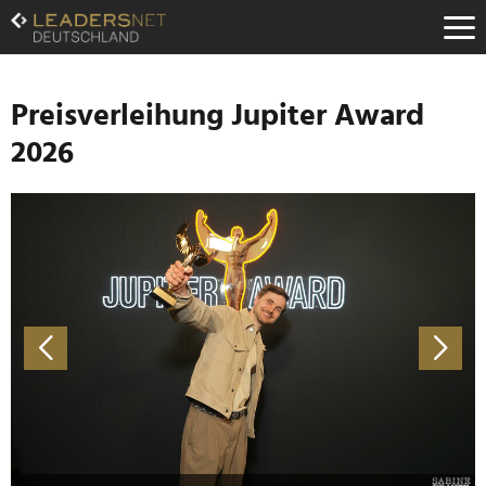
Zum
Inhalt
Zur
Fußzeilen-
Navigation
Preisverleihung Jupiter Award
Zur
2026
Hauptnavigation