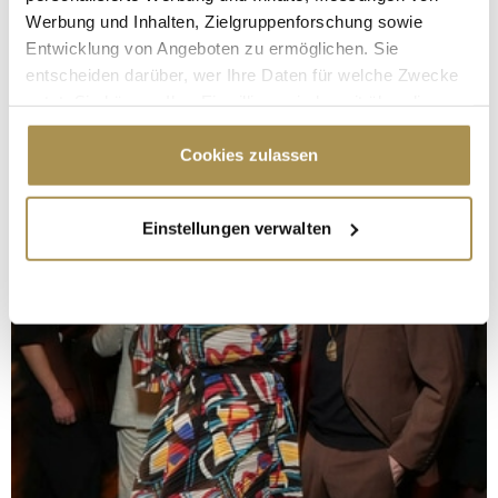
Werbung und Inhalten, Zielgruppenforschung sowie
Entwicklung von Angeboten zu ermöglichen. Sie
entscheiden darüber, wer Ihre Daten für welche Zwecke
nutzt. Sie können Ihre Einwilligung jederzeit über die
Cookie-Erklärung oder durch Klicken auf das Privacy
Trigger Symbol ändern oder widerrufen
Cookies zulassen
Wenn Sie es erlauben, würden wir auch gerne:
Einstellungen verwalten
Informationen über Ihre geografische Lage
erfassen, welche bis auf einige Meter genau sein
können
Ihr Gerät durch aktives Scannen nach
bestimmten Merkmalen (Fingerprinting) identifizieren
Erfahren Sie mehr darüber, wie Ihre persönlichen Daten
verarbeitet werden, und legen Sie Ihre Präferenzen im
Abschnitt Einzelheiten
fest.
Wir verwenden Cookies, um Inhalte und Anzeigen zu