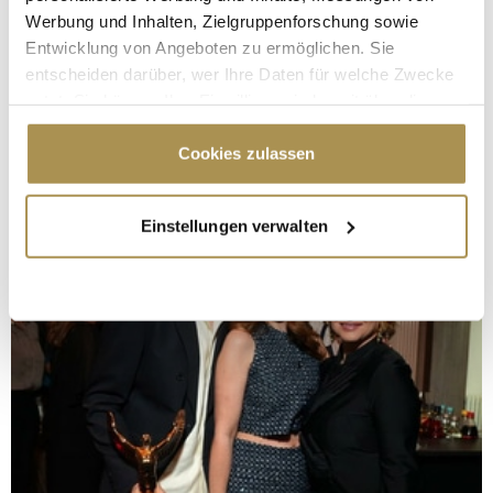
Werbung und Inhalten, Zielgruppenforschung sowie
Entwicklung von Angeboten zu ermöglichen. Sie
entscheiden darüber, wer Ihre Daten für welche Zwecke
nutzt. Sie können Ihre Einwilligung jederzeit über die
Cookie-Erklärung oder durch Klicken auf das Privacy
Trigger Symbol ändern oder widerrufen
Cookies zulassen
Wenn Sie es erlauben, würden wir auch gerne:
Einstellungen verwalten
Informationen über Ihre geografische Lage
erfassen, welche bis auf einige Meter genau sein
können
Ihr Gerät durch aktives Scannen nach
bestimmten Merkmalen (Fingerprinting) identifizieren
Erfahren Sie mehr darüber, wie Ihre persönlichen Daten
verarbeitet werden, und legen Sie Ihre Präferenzen im
Abschnitt Einzelheiten
fest.
Wir verwenden Cookies, um Inhalte und Anzeigen zu