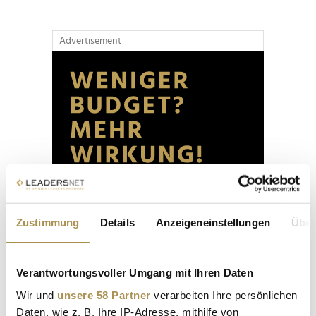
Advertisement
Zustimmung
Details
Anzeigeneinstellungen
Über
Verantwortungsvoller Umgang mit Ihren Daten
Wir und
unsere 58 Partner
verarbeiten Ihre persönlichen
Daten, wie z. B. Ihre IP-Adresse, mithilfe von