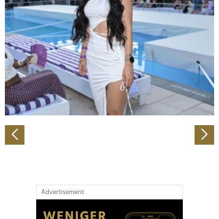
Abschnitt Einzelheiten
fest.
Wir verwenden Cookies, um Inhalte und Anzeigen zu
personalisieren, Funktionen für soziale Medien anbieten
zu können und die Zugriffe auf unsere Website zu
analysieren. Außerdem geben wir Informationen zu Ihrer
Verwendung unserer Website an unsere Partner für
soziale Medien, Werbung und Analysen weiter. Unsere
Partner führen diese Informationen möglicherweise mit
weiteren Daten zusammen, die Sie ihnen bereitgestellt
haben oder die sie im Rahmen Ihrer Nutzung der Dienste
gesammelt haben.
Advertisement