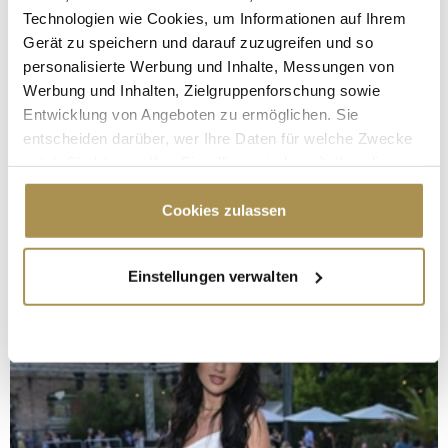
Technologien wie Cookies, um Informationen auf Ihrem
Gerät zu speichern und darauf zuzugreifen und so
personalisierte Werbung und Inhalte, Messungen von
Werbung und Inhalten, Zielgruppenforschung sowie
Entwicklung von Angeboten zu ermöglichen. Sie
entscheiden darüber, wer Ihre Daten für welche Zwecke
nutzt. Sie können Ihre Einwilligung jederzeit über die
Cookie-Erklärung oder durch Klicken auf das Privacy
Trigger Symbol ändern oder widerrufen
Cookies zulassen
Wenn Sie es erlauben, würden wir auch gerne:
Einstellungen verwalten
Informationen über Ihre geografische Lage
erfassen, welche bis auf einige Meter genau sein
können
Ihr Gerät durch aktives Scannen nach
bestimmten Merkmalen (Fingerprinting) identifizieren
Erfahren Sie mehr darüber, wie Ihre persönlichen Daten
verarbeitet werden, und legen Sie Ihre Präferenzen im