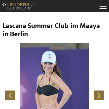
Zum
Inhalt
Zur
Fußzeilen-
Navigation
Lascana Summer Club im Maaya
Zur
in Berlin
Hauptnavigation