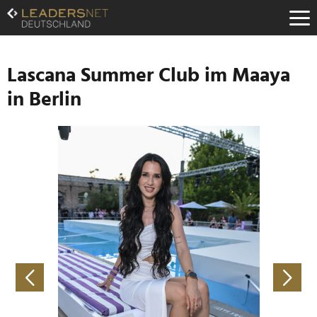
Zum
Inhalt
Zur
Fußzeilen-
Navigation
Lascana Summer Club im Maaya
Zur
in Berlin
Hauptnavigation