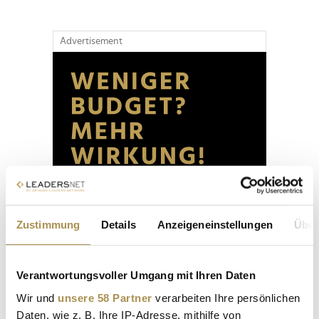
Advertisement
Zustimmung
Details
Anzeigeneinstellungen
Über
Verantwortungsvoller Umgang mit Ihren Daten
Wir und
unsere 58 Partner
verarbeiten Ihre persönlichen
Daten, wie z. B. Ihre IP-Adresse, mithilfe von