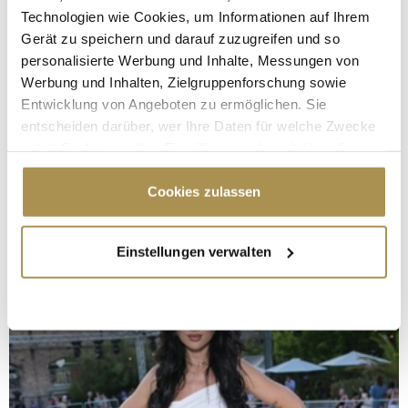
Technologien wie Cookies, um Informationen auf Ihrem
Gerät zu speichern und darauf zuzugreifen und so
personalisierte Werbung und Inhalte, Messungen von
Werbung und Inhalten, Zielgruppenforschung sowie
Entwicklung von Angeboten zu ermöglichen. Sie
entscheiden darüber, wer Ihre Daten für welche Zwecke
nutzt. Sie können Ihre Einwilligung jederzeit über die
Cookie-Erklärung oder durch Klicken auf das Privacy
Trigger Symbol ändern oder widerrufen
Cookies zulassen
Wenn Sie es erlauben, würden wir auch gerne:
Einstellungen verwalten
Informationen über Ihre geografische Lage
erfassen, welche bis auf einige Meter genau sein
können
Ihr Gerät durch aktives Scannen nach
bestimmten Merkmalen (Fingerprinting) identifizieren
Erfahren Sie mehr darüber, wie Ihre persönlichen Daten
verarbeitet werden, und legen Sie Ihre Präferenzen im