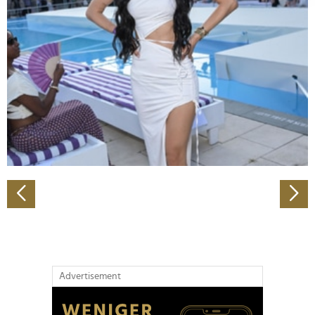
Abschnitt Einzelheiten
fest.
Wir verwenden Cookies, um Inhalte und Anzeigen zu
personalisieren, Funktionen für soziale Medien anbieten
zu können und die Zugriffe auf unsere Website zu
analysieren. Außerdem geben wir Informationen zu Ihrer
Verwendung unserer Website an unsere Partner für
soziale Medien, Werbung und Analysen weiter. Unsere
Partner führen diese Informationen möglicherweise mit
weiteren Daten zusammen, die Sie ihnen bereitgestellt
haben oder die sie im Rahmen Ihrer Nutzung der Dienste
gesammelt haben.
Advertisement