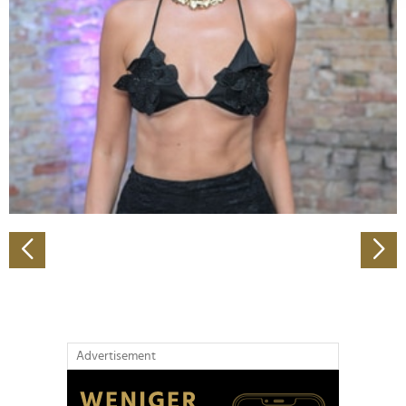
Abschnitt Einzelheiten
fest.
Wir verwenden Cookies, um Inhalte und Anzeigen zu
personalisieren, Funktionen für soziale Medien anbieten
zu können und die Zugriffe auf unsere Website zu
analysieren. Außerdem geben wir Informationen zu Ihrer
Verwendung unserer Website an unsere Partner für
soziale Medien, Werbung und Analysen weiter. Unsere
Partner führen diese Informationen möglicherweise mit
weiteren Daten zusammen, die Sie ihnen bereitgestellt
haben oder die sie im Rahmen Ihrer Nutzung der Dienste
gesammelt haben.
Advertisement