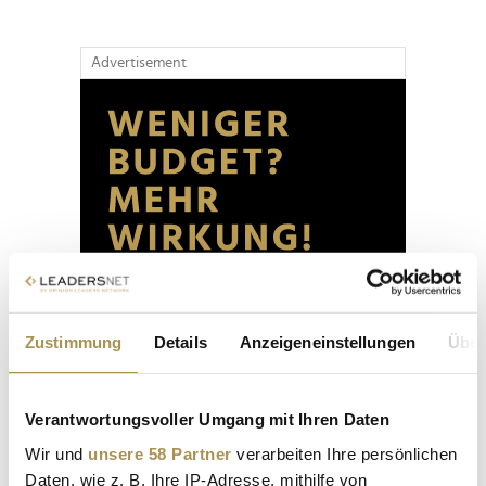
Advertisement
Zustimmung
Details
Anzeigeneinstellungen
Über
Verantwortungsvoller Umgang mit Ihren Daten
Wir und
unsere 58 Partner
verarbeiten Ihre persönlichen
Daten, wie z. B. Ihre IP-Adresse, mithilfe von