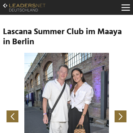
Zum
Inhalt
Zur
Fußzeilen-
Navigation
Lascana Summer Club im Maaya
Zur
in Berlin
Hauptnavigation