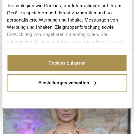
Technologien wie Cookies, um Informationen auf Ihrem
Gerät zu speichern und darauf zuzugreifen und so
personalisierte Werbung und Inhalte, Messungen von
Werbung und Inhalten, Zielgruppenforschung sowie
Entwicklung von Angeboten zu ermöglichen. Sie
entscheiden darüber, wer Ihre Daten für welche Zwecke
nutzt. Sie können Ihre Einwilligung jederzeit über die
Cookie-Erklärung oder durch Klicken auf das Privacy
Trigger Symbol ändern oder widerrufen
Cookies zulassen
Wenn Sie es erlauben, würden wir auch gerne:
Einstellungen verwalten
Informationen über Ihre geografische Lage
erfassen, welche bis auf einige Meter genau sein
können
Ihr Gerät durch aktives Scannen nach
bestimmten Merkmalen (Fingerprinting) identifizieren
Erfahren Sie mehr darüber, wie Ihre persönlichen Daten
verarbeitet werden, und legen Sie Ihre Präferenzen im