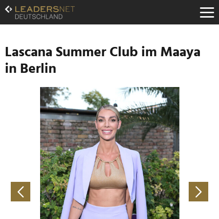
Zum
Inhalt
Zur
Fußzeilen-
Navigation
Lascana Summer Club im Maaya
Zur
in Berlin
Hauptnavigation