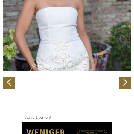
Abschnitt Einzelheiten
fest.
Wir verwenden Cookies, um Inhalte und Anzeigen zu
personalisieren, Funktionen für soziale Medien anbieten
zu können und die Zugriffe auf unsere Website zu
analysieren. Außerdem geben wir Informationen zu Ihrer
Verwendung unserer Website an unsere Partner für
soziale Medien, Werbung und Analysen weiter. Unsere
Partner führen diese Informationen möglicherweise mit
weiteren Daten zusammen, die Sie ihnen bereitgestellt
haben oder die sie im Rahmen Ihrer Nutzung der Dienste
gesammelt haben.
Advertisement