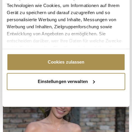
Technologien wie Cookies, um Informationen auf Ihrem
Gerät zu speichern und darauf zuzugreifen und so
personalisierte Werbung und Inhalte, Messungen von
Werbung und Inhalten, Zielgruppenforschung sowie
Entwicklung von Angeboten zu ermöglichen. Sie
entscheiden darüber, wer Ihre Daten für welche Zwecke
nutzt. Sie können Ihre Einwilligung jederzeit über die
Cookie-Erklärung oder durch Klicken auf das Privacy
Trigger Symbol ändern oder widerrufen
Cookies zulassen
Wenn Sie es erlauben, würden wir auch gerne:
Einstellungen verwalten
Informationen über Ihre geografische Lage
erfassen, welche bis auf einige Meter genau sein
können
Ihr Gerät durch aktives Scannen nach
bestimmten Merkmalen (Fingerprinting) identifizieren
Erfahren Sie mehr darüber, wie Ihre persönlichen Daten
verarbeitet werden, und legen Sie Ihre Präferenzen im