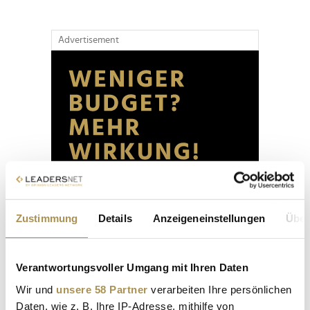
Advertisement
Zustimmung
Details
Anzeigeneinstellungen
Über
Verantwortungsvoller Umgang mit Ihren Daten
Wir und
unsere 58 Partner
verarbeiten Ihre persönlichen
Daten, wie z. B. Ihre IP-Adresse, mithilfe von