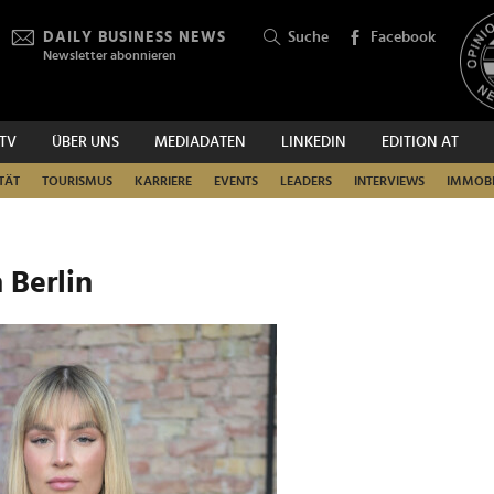
DAILY BUSINESS NEWS
Suche
Facebook
Newsletter abonnieren
.TV
ÜBER UNS
MEDIADATEN
LINKEDIN
EDITION AT
SUCHEN
TÄT
TOURISMUS
KARRIERE
EVENTS
LEADERS
INTERVIEWS
IMMOBI
 Berlin