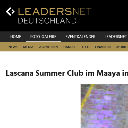
Zum
Inhalt
Zur
Fußzeilen-
Navigation
Zur
HOME
FOTO-GALERIE
EVENTKALENDER
LEADERSNET
Hauptnavigation
NEWS
MEDIA
AGENTUREN
HANDEL
TECH
FINANZEN
MOBILI
Lascana Summer Club im Maaya in