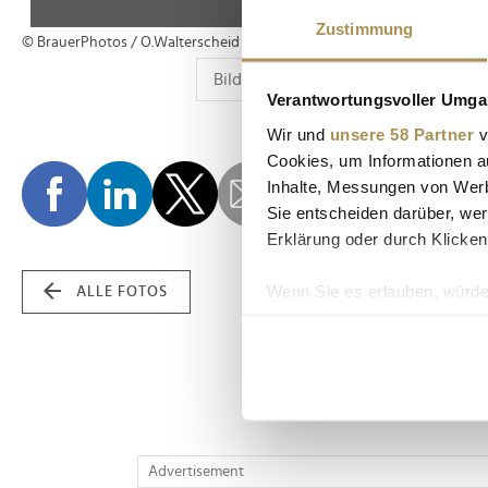
Zustimmung
© BrauerPhotos / O.Walterscheid
Verantwortungsvoller Umgan
Wir und
unsere 58 Partner
v
Cookies, um Informationen a
Inhalte, Messungen von Werb
Sie entscheiden darüber, wer
Erklärung oder durch Klicken
Wenn Sie es erlauben, würde
ALLE FOTOS
Informationen über Ih
Ihr Gerät durch aktiv
Erfahren Sie mehr darüber, w
Einzelheiten
fest.
Wir verwenden Cookies, um I
Advertisement
und die Zugriffe auf unsere 