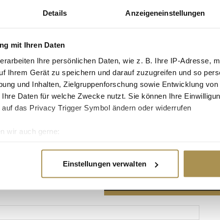
Details
Anzeigeneinstellungen
g mit Ihren Daten
erarbeiten Ihre persönlichen Daten, wie z. B. Ihre IP-Adresse, m
Advertisement
uf Ihrem Gerät zu speichern und darauf zuzugreifen und so pers
ung und Inhalten, Zielgruppenforschung sowie Entwicklung von
 Ihre Daten für welche Zwecke nutzt. Sie können Ihre Einwilligun
 auf das Privacy Trigger Symbol ändern oder widerrufen
n wir auch gerne:
re geografische Lage erfassen, welche bis auf einige Meter gen
es Scannen nach bestimmten Merkmalen (Fingerprinting) identifi
Einstellungen verwalten
ie Ihre persönlichen Daten verarbeitet werden, und legen Sie I
nhalte und Anzeigen zu personalisieren, Funktionen für soziale
Website zu analysieren. Außerdem geben wir Informationen zu I