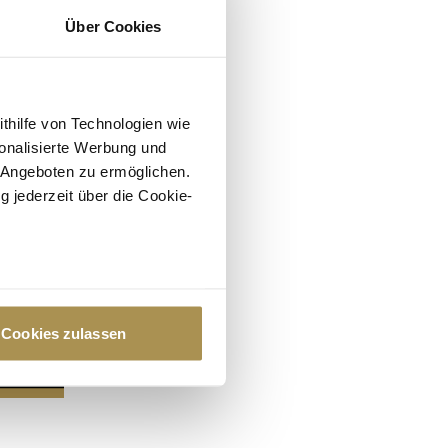
Über Cookies
ithilfe von Technologien wie
onalisierte Werbung und
 Angeboten zu ermöglichen.
g jederzeit über die Cookie-
au sein können
zieren
Cookies zulassen
hre Präferenzen im
Abschnitt
 Medien anbieten zu können
hrer Verwendung unserer