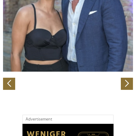
Abschnitt Einzelheiten
fest.
Wir verwenden Cookies, um Inhalte und Anzeigen zu
personalisieren, Funktionen für soziale Medien anbieten
zu können und die Zugriffe auf unsere Website zu
analysieren. Außerdem geben wir Informationen zu Ihrer
Verwendung unserer Website an unsere Partner für
soziale Medien, Werbung und Analysen weiter. Unsere
Partner führen diese Informationen möglicherweise mit
weiteren Daten zusammen, die Sie ihnen bereitgestellt
haben oder die sie im Rahmen Ihrer Nutzung der Dienste
gesammelt haben.
Advertisement