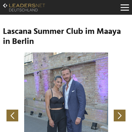
Zum
Inhalt
Zur
Fußzeilen-
Navigation
Lascana Summer Club im Maaya
Zur
in Berlin
Hauptnavigation