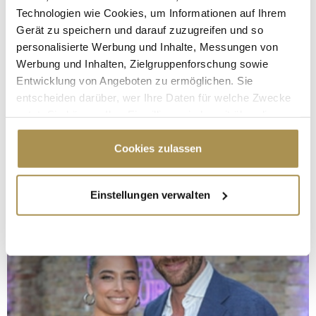
Technologien wie Cookies, um Informationen auf Ihrem
Gerät zu speichern und darauf zuzugreifen und so
personalisierte Werbung und Inhalte, Messungen von
Werbung und Inhalten, Zielgruppenforschung sowie
Entwicklung von Angeboten zu ermöglichen. Sie
entscheiden darüber, wer Ihre Daten für welche Zwecke
nutzt. Sie können Ihre Einwilligung jederzeit über die
Cookie-Erklärung oder durch Klicken auf das Privacy
Trigger Symbol ändern oder widerrufen
Cookies zulassen
Wenn Sie es erlauben, würden wir auch gerne:
Einstellungen verwalten
Informationen über Ihre geografische Lage
erfassen, welche bis auf einige Meter genau sein
können
Ihr Gerät durch aktives Scannen nach
bestimmten Merkmalen (Fingerprinting) identifizieren
Erfahren Sie mehr darüber, wie Ihre persönlichen Daten
verarbeitet werden, und legen Sie Ihre Präferenzen im