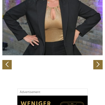
Abschnitt Einzelheiten
fest.
Wir verwenden Cookies, um Inhalte und Anzeigen zu
personalisieren, Funktionen für soziale Medien anbieten
zu können und die Zugriffe auf unsere Website zu
analysieren. Außerdem geben wir Informationen zu Ihrer
Verwendung unserer Website an unsere Partner für
soziale Medien, Werbung und Analysen weiter. Unsere
Partner führen diese Informationen möglicherweise mit
weiteren Daten zusammen, die Sie ihnen bereitgestellt
haben oder die sie im Rahmen Ihrer Nutzung der Dienste
gesammelt haben.
Advertisement