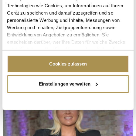
Technologien wie Cookies, um Informationen auf Ihrem
Gerät zu speichern und darauf zuzugreifen und so
personalisierte Werbung und Inhalte, Messungen von
Werbung und Inhalten, Zielgruppenforschung sowie
Entwicklung von Angeboten zu ermöglichen. Sie
entscheiden darüber, wer Ihre Daten für welche Zwecke
nutzt. Sie können Ihre Einwilligung jederzeit über die
Cookie-Erklärung oder durch Klicken auf das Privacy
Trigger Symbol ändern oder widerrufen
Cookies zulassen
Wenn Sie es erlauben, würden wir auch gerne:
Einstellungen verwalten
Informationen über Ihre geografische Lage
erfassen, welche bis auf einige Meter genau sein
können
Ihr Gerät durch aktives Scannen nach
bestimmten Merkmalen (Fingerprinting) identifizieren
Erfahren Sie mehr darüber, wie Ihre persönlichen Daten
verarbeitet werden, und legen Sie Ihre Präferenzen im