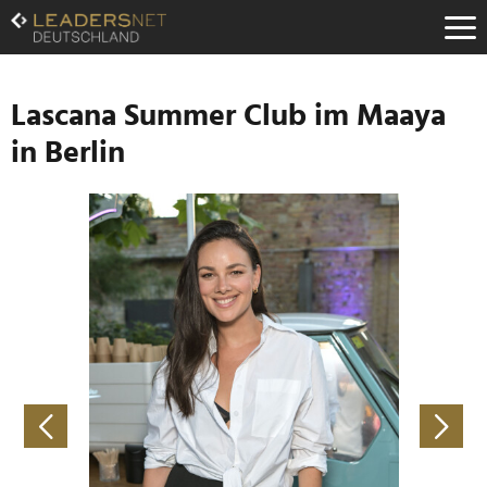
Zum
Inhalt
Zur
Fußzeilen-
Navigation
Lascana Summer Club im Maaya
Zur
in Berlin
Hauptnavigation