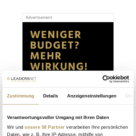
Advertisement
Zustimmung
Details
Anzeigeneinstellungen
Über
Verantwortungsvoller Umgang mit Ihren Daten
Wir und
unsere 58 Partner
verarbeiten Ihre persönlichen
Daten, wie z. B. Ihre IP-Adresse, mithilfe von