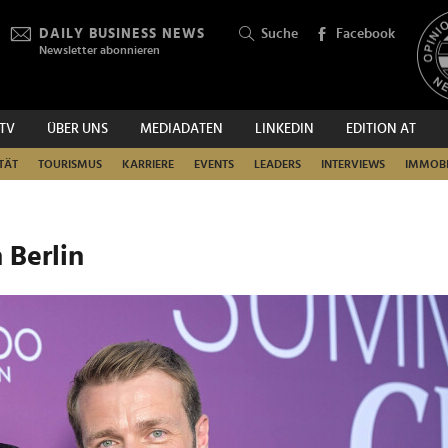
DAILY BUSINESS NEWS
Suche
Facebook
Newsletter abonnieren
.TV
ÜBER UNS
MEDIADATEN
LINKEDIN
EDITION AT
SUCHEN
TÄT
TOURISMUS
KARRIERE
EVENTS
LEADERS
INTERVIEWS
IMMOBI
 Berlin