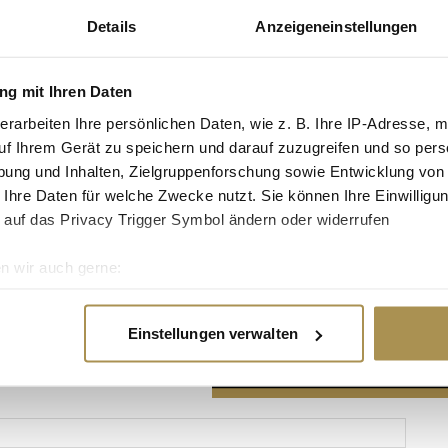
Details
Anzeigeneinstellungen
g mit Ihren Daten
erarbeiten Ihre persönlichen Daten, wie z. B. Ihre IP-Adresse, m
Advertisement
uf Ihrem Gerät zu speichern und darauf zuzugreifen und so pers
ung und Inhalten, Zielgruppenforschung sowie Entwicklung von
 Ihre Daten für welche Zwecke nutzt. Sie können Ihre Einwilligun
 auf das Privacy Trigger Symbol ändern oder widerrufen
n wir auch gerne:
re geografische Lage erfassen, welche bis auf einige Meter gen
es Scannen nach bestimmten Merkmalen (Fingerprinting) identifi
Einstellungen verwalten
ie Ihre persönlichen Daten verarbeitet werden, und legen Sie I
nhalte und Anzeigen zu personalisieren, Funktionen für soziale
Website zu analysieren. Außerdem geben wir Informationen zu I