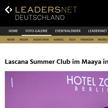
Zum
Inhalt
Zur
Fußzeilen-
Navigation
Zur
HOME
FOTO-GALERIE
EVENTKALENDER
LEADERSNET
Hauptnavigation
NEWS
MEDIA
AGENTUREN
HANDEL
TECH
FINANZEN
MOBILI
Lascana Summer Club im Maaya in