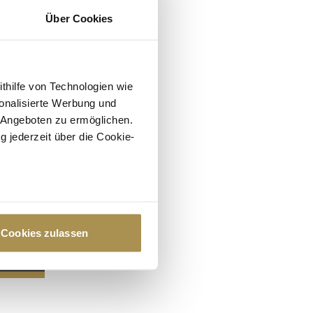
Über Cookies
ithilfe von Technologien wie
onalisierte Werbung und
 Angeboten zu ermöglichen.
g jederzeit über die Cookie-
au sein können
zieren
Cookies zulassen
hre Präferenzen im
Abschnitt
 Medien anbieten zu können
hrer Verwendung unserer