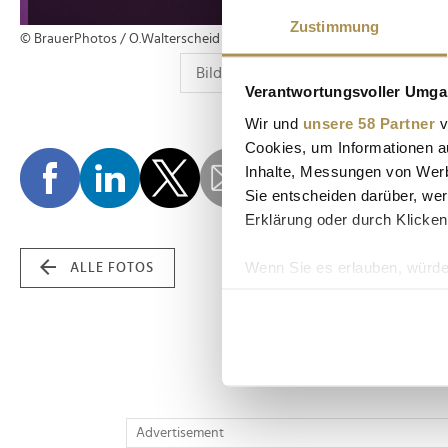
Zustimmung
© BrauerPhotos / O.Walterscheid
Verantwortungsvoller Umgan
Wir und
unsere 58 Partner
v
Cookies, um Informationen a
Inhalte, Messungen von Werb
Sie entscheiden darüber, wer
Erklärung oder durch Klicken
Wenn Sie es erlauben, würde
ALLE FOTOS
Informationen über Ih
Ihr Gerät durch aktiv
Erfahren Sie mehr darüber, w
Einzelheiten
fest.
Wir verwenden Cookies, um I
Advertisement
und die Zugriffe auf unsere 