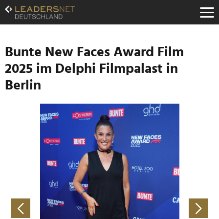
Zum
Inhalt
Zur
Fußzeilen-
Navigation
Bunte New Faces Award Film
Zur
2025 im Delphi Filmpalast in
Hauptnavigation
Berlin