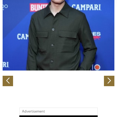
verarbeitet werden, und legen Sie Ihre Präferenzen im
Abschnitt Einzelheiten
fest.
Wir verwenden Cookies, um Inhalte und Anzeigen zu
personalisieren, Funktionen für soziale Medien anbieten
zu können und die Zugriffe auf unsere Website zu
analysieren. Außerdem geben wir Informationen zu Ihrer
Verwendung unserer Website an unsere Partner für
soziale Medien, Werbung und Analysen weiter. Unsere
Partner führen diese Informationen möglicherweise mit
weiteren Daten zusammen, die Sie ihnen bereitgestellt
haben oder die sie im Rahmen Ihrer Nutzung der Dienste
gesammelt haben.
Advertisement