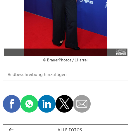
© BrauerPhotos / J.Harrell
ALLE FOTOS