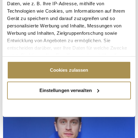
Daten, wie z. B. Ihre IP-Adresse, mithilfe von
Technologien wie Cookies, um Informationen auf Ihrem
Gerät zu speichern und darauf zuzugreifen und so
personalisierte Werbung und Inhalte, Messungen von
Werbung und Inhalten, Zielgruppenforschung sowie
Entwicklung von Angeboten zu ermöglichen. Sie
entscheiden darüber, wer Ihre Daten für welche Zwecke
nutzt. Sie können Ihre Einwilligung jederzeit über die
Cookie-Erklärung oder durch Klicken auf das Privacy
Trigger Symbol ändern oder widerrufen
Cookies zulassen
Wenn Sie es erlauben, würden wir auch gerne:
Einstellungen verwalten
Informationen über Ihre geografische Lage
erfassen, welche bis auf einige Meter genau sein
können
Ihr Gerät durch aktives Scannen nach
bestimmten Merkmalen (Fingerprinting) identifizieren
Erfahren Sie mehr darüber, wie Ihre persönlichen Daten