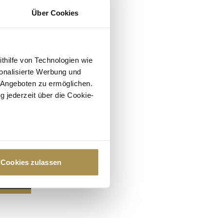
Über Cookies
ithilfe von Technologien wie
onalisierte Werbung und
 Angeboten zu ermöglichen.
g jederzeit über die Cookie-
au sein können
zieren
Cookies zulassen
hre Präferenzen im
Abschnitt
 Medien anbieten zu können
hrer Verwendung unserer