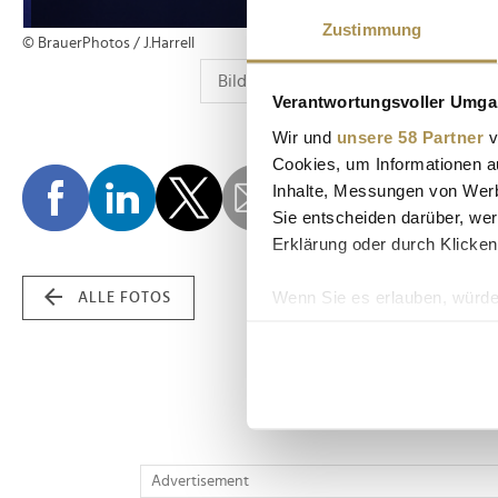
Zustimmung
© BrauerPhotos / J.Harrell
Verantwortungsvoller Umgan
Wir und
unsere 58 Partner
v
Cookies, um Informationen a
Inhalte, Messungen von Werb
Sie entscheiden darüber, wer
Erklärung oder durch Klicken
Wenn Sie es erlauben, würde
ALLE FOTOS
Informationen über Ih
Ihr Gerät durch aktiv
Erfahren Sie mehr darüber, w
Einzelheiten
fest.
Wir verwenden Cookies, um I
Advertisement
und die Zugriffe auf unsere 