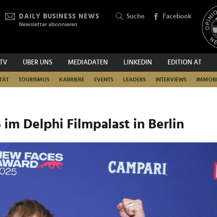
DAILY BUSINESS NEWS
Suche
Facebook
Newsletter abonnieren
.TV
ÜBER UNS
MEDIADATEN
LINKEDIN
EDITION AT
SUCHEN
TÄT
TOURISMUS
KARRIERE
EVENTS
LEADERS
INTERVIEWS
IMMOBI
im Delphi Filmpalast in Berlin