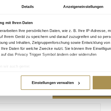
Details
Anzeigeneinstellungen
g mit Ihren Daten
erarbeiten Ihre persönlichen Daten, wie z. B. Ihre IP-Adresse, m
Advertisement
uf Ihrem Gerät zu speichern und darauf zuzugreifen und so pers
ung und Inhalten, Zielgruppenforschung sowie Entwicklung von
 Ihre Daten für welche Zwecke nutzt. Sie können Ihre Einwilligun
 auf das Privacy Trigger Symbol ändern oder widerrufen
n wir auch gerne:
re geografische Lage erfassen, welche bis auf einige Meter gen
es Scannen nach bestimmten Merkmalen (Fingerprinting) identifi
Einstellungen verwalten
ie Ihre persönlichen Daten verarbeitet werden, und legen Sie I
nhalte und Anzeigen zu personalisieren, Funktionen für soziale
Website zu analysieren. Außerdem geben wir Informationen zu I