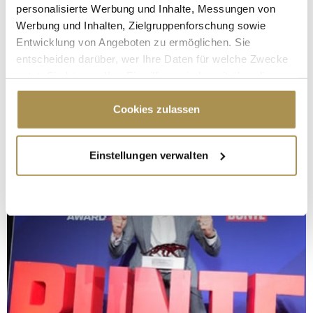
personalisierte Werbung und Inhalte, Messungen von
Werbung und Inhalten, Zielgruppenforschung sowie
Entwicklung von Angeboten zu ermöglichen. Sie
entscheiden darüber, wer Ihre Daten für welche Zwecke
nutzt. Sie können Ihre Einwilligung jederzeit über die
Cookie-Erklärung oder durch Klicken auf das Privacy
Trigger Symbol ändern oder widerrufen
Cookies zulassen
Wenn Sie es erlauben, würden wir auch gerne:
Einstellungen verwalten
Informationen über Ihre geografische Lage
erfassen, welche bis auf einige Meter genau sein
können
Ihr Gerät durch aktives Scannen nach
bestimmten Merkmalen (Fingerprinting) identifizieren
Erfahren Sie mehr darüber, wie Ihre persönlichen Daten
verarbeitet werden, und legen Sie Ihre Präferenzen im
Abschnitt Einzelheiten
fest.