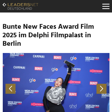
Zum
Inhalt
Zur
Fußzeilen-
Navigation
Bunte New Faces Award Film
Zur
2025 im Delphi Filmpalast in
Hauptnavigation
Berlin