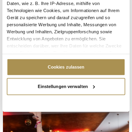
Daten, wie z. B. Ihre IP-Adresse, mithilfe von
Technologien wie Cookies, um Informationen auf Ihrem
Gerät zu speichern und darauf zuzugreifen und so
personalisierte Werbung und Inhalte, Messungen von
Werbung und Inhalten, Zielgruppenforschung sowie
Entwicklung von Angeboten zu ermöglichen. Sie
entscheiden darüber, wer Ihre Daten für welche Zwecke
nutzt. Sie können Ihre Einwilligung jederzeit über die
Cookie-Erklärung oder durch Klicken auf das Privacy
Trigger Symbol ändern oder widerrufen
Cookies zulassen
Wenn Sie es erlauben, würden wir auch gerne:
Einstellungen verwalten
Informationen über Ihre geografische Lage
erfassen, welche bis auf einige Meter genau sein
können
Ihr Gerät durch aktives Scannen nach
bestimmten Merkmalen (Fingerprinting) identifizieren
Erfahren Sie mehr darüber, wie Ihre persönlichen Daten