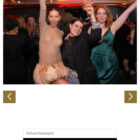
verarbeitet werden, und legen Sie Ihre Präferenzen im
Abschnitt Einzelheiten
fest.
Wir verwenden Cookies, um Inhalte und Anzeigen zu
personalisieren, Funktionen für soziale Medien anbieten
zu können und die Zugriffe auf unsere Website zu
analysieren. Außerdem geben wir Informationen zu Ihrer
Verwendung unserer Website an unsere Partner für
soziale Medien, Werbung und Analysen weiter. Unsere
Partner führen diese Informationen möglicherweise mit
weiteren Daten zusammen, die Sie ihnen bereitgestellt
haben oder die sie im Rahmen Ihrer Nutzung der Dienste
gesammelt haben.
Advertisement