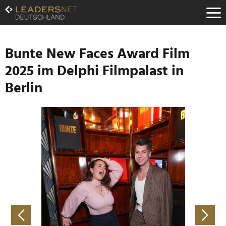
Zum
Inhalt
Zur
Fußzeilen-
Navigation
Bunte New Faces Award Film
Zur
2025 im Delphi Filmpalast in
Hauptnavigation
Berlin