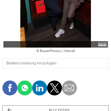
© BrauerPhotos / J.Harrell
ALLE FOTOS